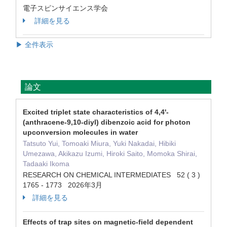
電子スピンサイエンス学会
詳細を見る
▶ 全件表示
論文
Excited triplet state characteristics of 4,4'-
(anthracene-9,10-diyl) dibenzoic acid for photon
upconversion molecules in water
Tatsuto Yui, Tomoaki Miura, Yuki Nakadai, Hibiki
Umezawa, Akikazu Izumi, Hiroki Saito, Momoka Shirai,
Tadaaki Ikoma
RESEARCH ON CHEMICAL INTERMEDIATES 52 ( 3 )
1765 - 1773 2026年3月
詳細を見る
Effects of trap sites on magnetic-field dependent