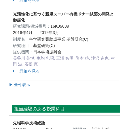
詳細を見る
光活性化に基づく新規スーパー有機ドナー試薬の開発と
触媒化
研究課題/領域番号：
16K05689
2016年4月
2019年3月
-
制度名：
科学研究費助成事業 基盤研究(C)
研究種目：
基盤研究(C)
提供機関：
日本学術振興会
長谷川 英悦, 生駒 忠昭, 三浦 智明, 岩本 啓, 滝沢 進也, 村
田 滋, 若松 寛
詳細を見る
▶ 全件表示
担当経験のある授業科目
先端科学技術総論