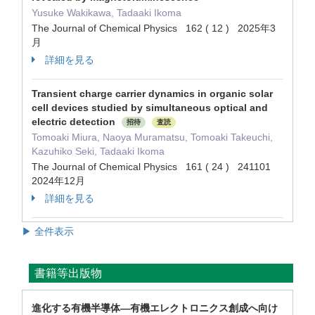
Yusuke Wakikawa, Tadaaki Ikoma
The Journal of Chemical Physics 162 ( 12 ) 2025年3
月
詳細を見る
Transient charge carrier dynamics in organic solar
cell devices studied by simultaneous optical and
electric detection
招待
査読
Tomoaki Miura, Naoya Muramatsu, Tomoaki Takeuchi,
Kazuhiko Seki, Tadaaki Ikoma
The Journal of Chemical Physics 161 ( 24 ) 241101
2024年12月
詳細を見る
▶ 全件表示
書籍等出版物
進化する有機半導体―有機エレクトロニクス創成へ向け