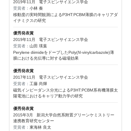
2019年11月 電子スピンサイエンス学会
受賞者：
小林 奏
移動度の実時間観測によるP3HT:PCBM薄膜のキャリアダ
イナミクスの研究
優秀発表賞
2019年11月 電子スピンサイエンス学会
受賞者：
山田 瑛葉
Perylene diimideをドープしたPoly(
N
-vinylcarbazole)薄
膜における光伝導に対する磁場効果
優秀発表賞
2017年11月 電子スピンサイエンス学会
受賞者：
工藤 尚輝
磁気インピーダンス分光によるP3HT:PCBM系有機薄膜太
陽電池におけるキャリア動力学の研究
優秀発表賞
2015年3月 新潟大学自然系附置グリーンケミストリー
連携教育研究センター
受賞者：
東海林 良太