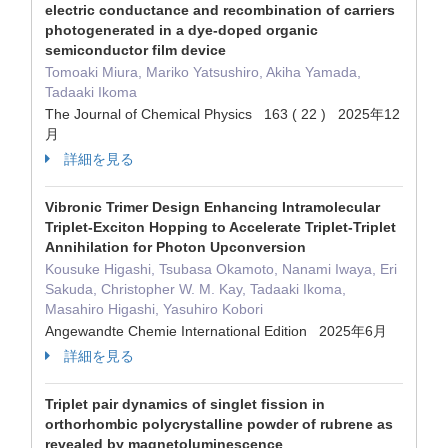
electric conductance and recombination of carriers
photogenerated in a dye-doped organic
semiconductor film device
Tomoaki Miura, Mariko Yatsushiro, Akiha Yamada,
Tadaaki Ikoma
The Journal of Chemical Physics 163 ( 22 ) 2025年12
月
詳細を見る
Vibronic Trimer Design Enhancing Intramolecular
Triplet‐Exciton Hopping to Accelerate Triplet‐Triplet
Annihilation for Photon Upconversion
Kousuke Higashi, Tsubasa Okamoto, Nanami Iwaya, Eri
Sakuda, Christopher W. M. Kay, Tadaaki Ikoma,
Masahiro Higashi, Yasuhiro Kobori
Angewandte Chemie International Edition 2025年6月
詳細を見る
Triplet pair dynamics of singlet fission in
orthorhombic polycrystalline powder of rubrene as
revealed by magnetoluminescence