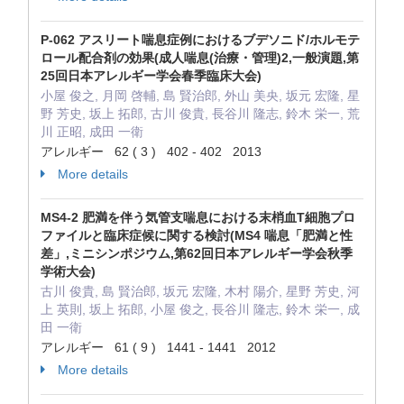
P-062 アスリート喘息症例におけるブデソニド/ホルモテ
ロール配合剤の効果(成人喘息(治療・管理)2,一般演題,第
25回日本アレルギー学会春季臨床大会)
小屋 俊之, 月岡 啓輔, 島 賢治郎, 外山 美央, 坂元 宏隆, 星
野 芳史, 坂上 拓郎, 古川 俊貴, 長谷川 隆志, 鈴木 栄一, 荒
川 正昭, 成田 一衛
アレルギー 62 ( 3 ) 402 - 402 2013
More details
MS4-2 肥満を伴う気管支喘息における末梢血T細胞プロ
ファイルと臨床症候に関する検討(MS4 喘息「肥満と性
差」,ミニシンポジウム,第62回日本アレルギー学会秋季
学術大会)
古川 俊貴, 島 賢治郎, 坂元 宏隆, 木村 陽介, 星野 芳史, 河
上 英則, 坂上 拓郎, 小屋 俊之, 長谷川 隆志, 鈴木 栄一, 成
田 一衛
アレルギー 61 ( 9 ) 1441 - 1441 2012
More details