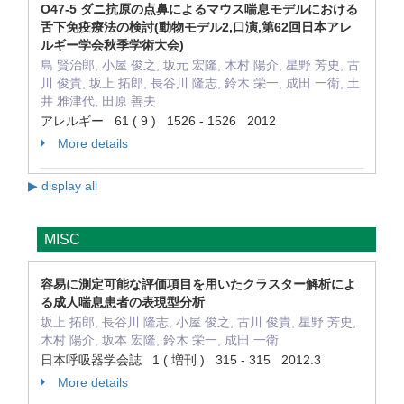
O47-5 ダニ抗原の点鼻によるマウス喘息モデルにおける
舌下免疫療法の検討(動物モデル2,口演,第62回日本アレ
ルギー学会秋季学術大会)
島 賢治郎, 小屋 俊之, 坂元 宏隆, 木村 陽介, 星野 芳史, 古
川 俊貴, 坂上 拓郎, 長谷川 隆志, 鈴木 栄一, 成田 一衛, 土
井 雅津代, 田原 善夫
アレルギー 61 ( 9 ) 1526 - 1526 2012
More details
▶ display all
MISC
容易に測定可能な評価項目を用いたクラスター解析によ
る成人喘息患者の表現型分析
坂上 拓郎, 長谷川 隆志, 小屋 俊之, 古川 俊貴, 星野 芳史,
木村 陽介, 坂本 宏隆, 鈴木 栄一, 成田 一衛
日本呼吸器学会誌 1 ( 増刊 ) 315 - 315 2012.3
More details