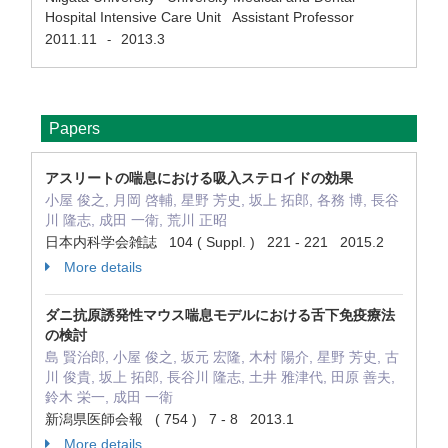
Hospital Intensive Care Unit Assistant Professor
2011.11
2013.3
-
Papers
アスリートの喘息における吸入ステロイドの効果
小屋 俊之, 月岡 啓輔, 星野 芳史, 坂上 拓郎, 各務 博, 長谷
川 隆志, 成田 一衛, 荒川 正昭
日本内科学会雑誌 104 ( Suppl. ) 221 - 221 2015.2
More details
ダニ抗原誘発性マウス喘息モデルにおける舌下免疫療法
の検討
島 賢治郎, 小屋 俊之, 坂元 宏隆, 木村 陽介, 星野 芳史, 古
川 俊貴, 坂上 拓郎, 長谷川 隆志, 土井 雅津代, 田原 善夫,
鈴木 栄一, 成田 一衛
新潟県医師会報 ( 754 ) 7 - 8 2013.1
More details