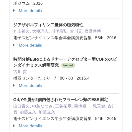
ポジウム 2016
More details
ジアザポルフィリン二量体の磁気特性
丸山裕久, 大桃理志, 川俣昌弘, 古川貢, 俣野善博
電子スピンサイエンス学会年会講演要旨集 55th 2016
More details
時間分解ESRによるドナー・アクセプター型COFのスピ
ンダイナミクス解明研究
Invited
古川 貢
機器センターたより 7 80 - 83 2015.4
More details
Gd,Y金属が2個内包されたフラーレン類のESR測定
山口貴久, 中鳥なつみ, 三谷拓示, 菊地耕一, 兒玉健, 古川
貢, 加藤立久, 加藤立久
電子スピンサイエンス学会年会講演要旨集 54th 2015
More details