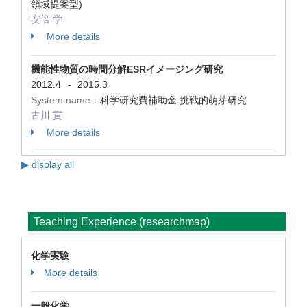
領域提案型)
安倍 学
More details
機能性物質の時間分解ESRイメージング研究
2012.4
2015.3
-
System name：
科学研究費補助金 挑戦的萌芽研究
古川 貢
More details
▶ display all
Teaching Experience (researchmap)
化学実験
More details
一般化学