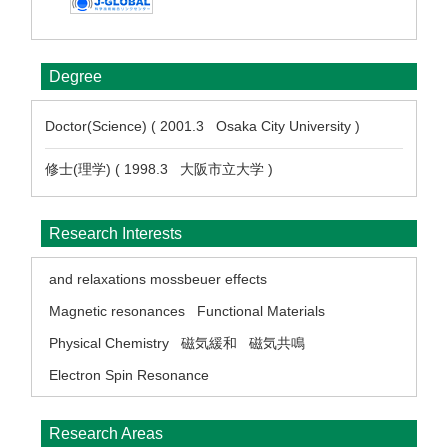
Degree
Doctor(Science) ( 2001.3 Osaka City University )
修士(理学) ( 1998.3 大阪市立大学 )
Research Interests
and relaxations mossbeuer effects
Magnetic resonances
Functional Materials
Physical Chemistry
磁気緩和
磁気共鳴
Electron Spin Resonance
Research Areas