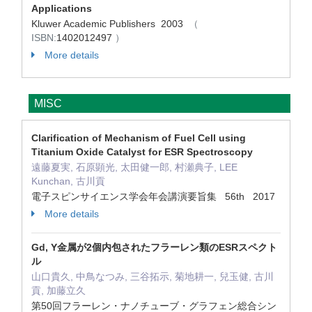
Applications
Kluwer Academic Publishers 2003
（
ISBN:
1402012497
）
More details
MISC
Clarification of Mechanism of Fuel Cell using
Titanium Oxide Catalyst for ESR Spectroscopy
遠藤夏実, 石原顕光, 太田健一郎, 村瀬典子, LEE
Kunchan, 古川貢
電子スピンサイエンス学会年会講演要旨集 56th 2017
More details
Gd, Y金属が2個内包されたフラーレン類のESRスペクト
ル
山口貴久, 中鳥なつみ, 三谷拓示, 菊地耕一, 兒玉健, 古川
貢, 加藤立久
第50回フラーレン・ナノチューブ・グラフェン総合シン