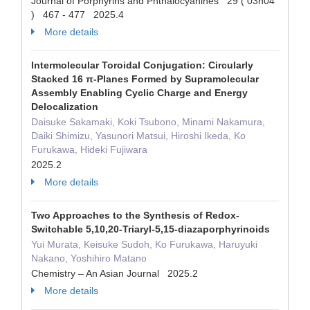
Journal of Porphyrins and Phthalocyanines 29 ( 03n04
) 467 - 477 2025.4
More details
Intermolecular Toroidal Conjugation: Circularly
Stacked 16 π-Planes Formed by Supramolecular
Assembly Enabling Cyclic Charge and Energy
Delocalization
Daisuke Sakamaki, Koki Tsubono, Minami Nakamura,
Daiki Shimizu, Yasunori Matsui, Hiroshi Ikeda, Ko
Furukawa, Hideki Fujiwara
2025.2
More details
Two Approaches to the Synthesis of Redox‐
Switchable 5,10,20‐Triaryl‐5,15‐diazaporphyrinoids
Yui Murata, Keisuke Sudoh, Ko Furukawa, Haruyuki
Nakano, Yoshihiro Matano
Chemistry – An Asian Journal 2025.2
More details