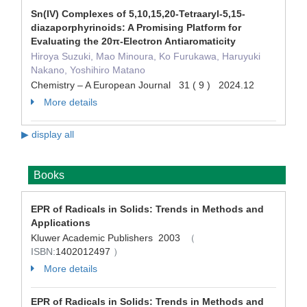
Sn(IV) Complexes of 5,10,15,20‐Tetraaryl‐5,15‐
diazaporphyrinoids: A Promising Platform for
Evaluating the 20π‐Electron Antiaromaticity
Hiroya Suzuki, Mao Minoura, Ko Furukawa, Haruyuki
Nakano, Yoshihiro Matano
Chemistry – A European Journal 31 ( 9 ) 2024.12
More details
▶ display all
Books
EPR of Radicals in Solids: Trends in Methods and
Applications
Kluwer Academic Publishers 2003
（
ISBN:
1402012497
）
More details
EPR of Radicals in Solids: Trends in Methods and