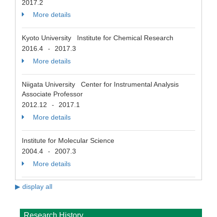
2017.2
More details
Kyoto University Institute for Chemical Research
2016.4
2017.3
-
More details
Niigata University Center for Instrumental Analysis
Associate Professor
2012.12
2017.1
-
More details
Institute for Molecular Science
2004.4
2007.3
-
More details
▶ display all
Research History