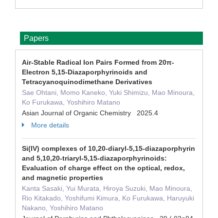
Papers
Air‐Stable Radical Ion Pairs Formed from 20π‐
Electron 5,15‐Diazaporphyrinoids and
Tetracyanoquinodimethane Derivatives
Sae Ohtani, Momo Kaneko, Yuki Shimizu, Mao Minoura,
Ko Furukawa, Yoshihiro Matano
Asian Journal of Organic Chemistry 2025.4
More details
Si(IV) complexes of 10,20-diaryl-5,15-diazaporphyrin
and 5,10,20-triaryl-5,15-diazaporphyrinoids:
Evaluation of charge effect on the optical, redox,
and magnetic properties
Kanta Sasaki, Yui Murata, Hiroya Suzuki, Mao Minoura,
Rio Kitakado, Yoshifumi Kimura, Ko Furukawa, Haruyuki
Nakano, Yoshihiro Matano