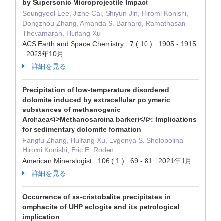
by Supersonic Microprojectile Impact
Seungyeol Lee, Jizhe Cai, Shiyun Jin, Hiromi Konishi,
Dongzhou Zhang, Amanda S. Barnard, Ramathasan
Thevamaran, Huifang Xu
ACS Earth and Space Chemistry 7 ( 10 ) 1905 - 1915
2023年10月
詳細を見る
Precipitation of low-temperature disordered
dolomite induced by extracellular polymeric
substances of methanogenic
Archaea<i>Methanosarcina barkeri</i>: Implications
for sedimentary dolomite formation
Fangfu Zhang, Huifang Xu, Evgenya S. Shelobolina,
Hiromi Konishi, Eric E. Roden
American Mineralogist 106 ( 1 ) 69 - 81 2021年1月
詳細を見る
Occurrence of ss-cristobalite precipitates in
omphacite of UHP eclogite and its petrological
implication