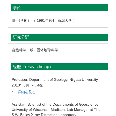
学位
博士(学術） （ 1991年9月 新潟大学 ）
研究分野
自然科学一般 / 固体地球科学
経歴（researchmap）
Professor, Department of Geology, Niigata University
2013年3月
現在
-
詳細を見る
Assistant Scientist of the Departments of Geoscience,
University of Wisconsin-Madison. Lab Manager at The
S.W. Bailey X-ray Diffraction Laboratory.