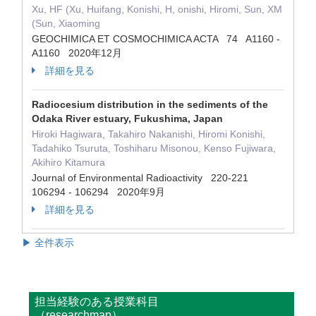
Xu, HF (Xu, Huifang, Konishi, H, onishi, Hiromi, Sun, XM
(Sun, Xiaoming
GEOCHIMICA ET COSMOCHIMICA ACTA 74 A1160 -
A1160 2020年12月
詳細を見る
Radiocesium distribution in the sediments of the
Odaka River estuary, Fukushima, Japan
Hiroki Hagiwara, Takahiro Nakanishi, Hiromi Konishi,
Tadahiko Tsuruta, Toshiharu Misonou, Kenso Fujiwara,
Akihiro Kitamura
Journal of Environmental Radioactivity 220-221
106294 - 106294 2020年9月
詳細を見る
▶ 全件表示
担当経験のある授業科目
（researchmap）