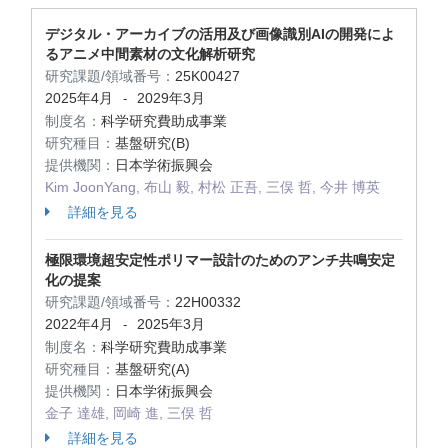
デジタル・アーカイブの活用及び画像識別AIの開発によ
るアニメ中間素材の文化解析研究
研究課題/領域番号：
25K00427
2025年4月
2029年3月
-
制度名：
科学研究費助成事業
研究種目：
基盤研究(B)
提供機関：
日本学術振興会
Kim JoonYang, 布山 毅, 村松 正吾, 三俣 哲, 今井 博英
詳細を見る
極限環境超安定性ポリマー設計のためのアンチ共鳴安定
化の提案
研究課題/領域番号：
22H00332
2022年4月
2025年3月
-
制度名：
科学研究費助成事業
研究種目：
基盤研究(A)
提供機関：
日本学術振興会
金子 達雄, 岡崎 進, 三俣 哲
詳細を見る