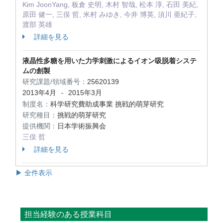
Kim JoonYang, 板倉 史明, 木村 智哉, 松本 淳, 石田 美紀,
原田 健一, 三俣 哲, 米村 みゆき, 今井 博英, 須川 亜紀子,
渡部 英雄
詳細を見る
液晶性多糖を用いた力学刺激によるイオン吸脱着システ
ムの創製
研究課題/領域番号：
25620139
2013年4月
2015年3月
-
制度名：
科学研究費助成事業 挑戦的萌芽研究
研究種目：
挑戦的萌芽研究
提供機関：
日本学術振興会
三俣 哲
詳細を見る
▶ 全件表示
担当経験のある授業科目