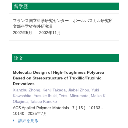
留学歴
フランス国立科学研究センター ポールパスカル研究所
文部科学省在外研究員
2002年5月
2002年11月
-
論文
Molecular Design of High-Toughness Polyurea
Based on Stereostructure of Truxillic/Truxinic
Derivatives
Xianzhu Zhong, Kenji Takada, Jiabei Zhou, Yuki
Kawashita, Yusuke Ibuki, Tetsu Mitsumata, Maiko K.
Okajima, Tatsuo Kaneko
ACS Applied Polymer Materials 7 ( 15 ) 10133 -
10140 2025年7月
詳細を見る