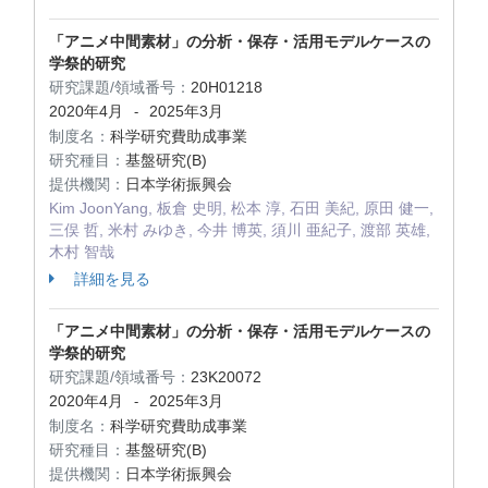
「アニメ中間素材」の分析・保存・活用モデルケースの
学祭的研究
研究課題/領域番号：
20H01218
2020年4月
2025年3月
-
制度名：
科学研究費助成事業
研究種目：
基盤研究(B)
提供機関：
日本学術振興会
Kim JoonYang, 板倉 史明, 松本 淳, 石田 美紀, 原田 健一,
三俣 哲, 米村 みゆき, 今井 博英, 須川 亜紀子, 渡部 英雄,
木村 智哉
詳細を見る
「アニメ中間素材」の分析・保存・活用モデルケースの
学祭的研究
研究課題/領域番号：
23K20072
2020年4月
2025年3月
-
制度名：
科学研究費助成事業
研究種目：
基盤研究(B)
提供機関：
日本学術振興会