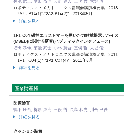
菊池 武士, 増田 恭伸, 天野 健人, 三俣 哲, 大堀 優
ロボティクス・メカトロニクス講演会講演概要集 2013
"2A2 - B14(1)"-"2A2-B14(2)" 2013年5月
詳細を見る
1P1-C04 磁性エラストマーを用いた力触覚提示デバイス
(MSED)に関する研究(ハプティックインタフェース)
増田 恭伸, 菊池 武士, 小林 慧吾, 三俣 哲, 大堀 優
ロボティクス・メカトロニクス講演会講演概要集 2011
"1P1 - C04(1)"-"1P1-C04(4)" 2011年5月
詳細を見る
産業財産権
防振装置
鴨下 庄吾, 梅原 康宏, 三俣 哲, 長島 和史, 川合 巳佳
詳細を見る
クッション装置