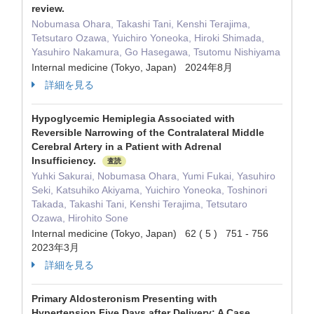
review.
Nobumasa Ohara, Takashi Tani, Kenshi Terajima,
Tetsutaro Ozawa, Yuichiro Yoneoka, Hiroki Shimada,
Yasuhiro Nakamura, Go Hasegawa, Tsutomu Nishiyama
Internal medicine (Tokyo, Japan) 2024年8月
詳細を見る
Hypoglycemic Hemiplegia Associated with
Reversible Narrowing of the Contralateral Middle
Cerebral Artery in a Patient with Adrenal
Insufficiency.
査読
Yuhki Sakurai, Nobumasa Ohara, Yumi Fukai, Yasuhiro
Seki, Katsuhiko Akiyama, Yuichiro Yoneoka, Toshinori
Takada, Takashi Tani, Kenshi Terajima, Tetsutaro
Ozawa, Hirohito Sone
Internal medicine (Tokyo, Japan) 62 ( 5 ) 751 - 756
2023年3月
詳細を見る
Primary Aldosteronism Presenting with
Hypertension Five Days after Delivery: A Case