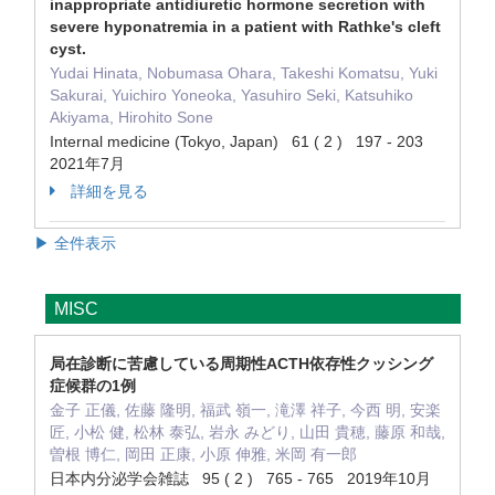
inappropriate antidiuretic hormone secretion with
severe hyponatremia in a patient with Rathke's cleft
cyst.
Yudai Hinata, Nobumasa Ohara, Takeshi Komatsu, Yuki
Sakurai, Yuichiro Yoneoka, Yasuhiro Seki, Katsuhiko
Akiyama, Hirohito Sone
Internal medicine (Tokyo, Japan) 61 ( 2 ) 197 - 203
2021年7月
詳細を見る
▶ 全件表示
MISC
局在診断に苦慮している周期性ACTH依存性クッシング
症候群の1例
金子 正儀, 佐藤 隆明, 福武 嶺一, 滝澤 祥子, 今西 明, 安楽
匠, 小松 健, 松林 泰弘, 岩永 みどり, 山田 貴穂, 藤原 和哉,
曽根 博仁, 岡田 正康, 小原 伸雅, 米岡 有一郎
日本内分泌学会雑誌 95 ( 2 ) 765 - 765 2019年10月