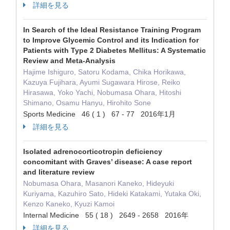
詳細を見る
In Search of the Ideal Resistance Training Program
to Improve Glycemic Control and its Indication for
Patients with Type 2 Diabetes Mellitus: A Systematic
Review and Meta-Analysis
Hajime Ishiguro, Satoru Kodama, Chika Horikawa,
Kazuya Fujihara, Ayumi Sugawara Hirose, Reiko
Hirasawa, Yoko Yachi, Nobumasa Ohara, Hitoshi
Shimano, Osamu Hanyu, Hirohito Sone
Sports Medicine 46 ( 1 ) 67 - 77 2016年1月
詳細を見る
Isolated adrenocorticotropin deficiency
concomitant with Graves’ disease: A case report
and literature review
Nobumasa Ohara, Masanori Kaneko, Hideyuki
Kuriyama, Kazuhiro Sato, Hideki Katakami, Yutaka Oki,
Kenzo Kaneko, Kyuzi Kamoi
Internal Medicine 55 ( 18 ) 2649 - 2658 2016年
詳細を見る