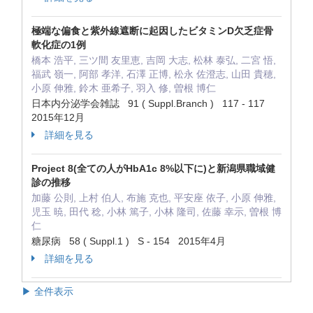
極端な偏食と紫外線遮断に起因したビタミンD欠乏症骨
軟化症の1例
橋本 浩平, 三ツ間 友里恵, 吉岡 大志, 松林 泰弘, 二宮 悟,
福武 嶺一, 阿部 孝洋, 石澤 正博, 松永 佐澄志, 山田 貴穂,
小原 伸雅, 鈴木 亜希子, 羽入 修, 曽根 博仁
日本内分泌学会雑誌 91 ( Suppl.Branch ) 117 - 117
2015年12月
詳細を見る
Project 8(全ての人がHbA1c 8%以下に)と新潟県職域健
診の推移
加藤 公則, 上村 伯人, 布施 克也, 平安座 依子, 小原 伸雅,
児玉 暁, 田代 稔, 小林 篤子, 小林 隆司, 佐藤 幸示, 曽根 博
仁
糖尿病 58 ( Suppl.1 ) S - 154 2015年4月
詳細を見る
▶ 全件表示