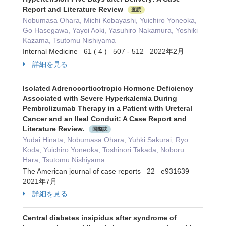
Report and Literature Review
査読
Nobumasa Ohara, Michi Kobayashi, Yuichiro Yoneoka,
Go Hasegawa, Yayoi Aoki, Yasuhiro Nakamura, Yoshiki
Kazama, Tsutomu Nishiyama
Internal Medicine 61 ( 4 ) 507 - 512 2022年2月
詳細を見る
Isolated Adrenocorticotropic Hormone Deficiency
Associated with Severe Hyperkalemia During
Pembrolizumab Therapy in a Patient with Ureteral
Cancer and an Ileal Conduit: A Case Report and
Literature Review.
国際誌
Yudai Hinata, Nobumasa Ohara, Yuhki Sakurai, Ryo
Koda, Yuichiro Yoneoka, Toshinori Takada, Noboru
Hara, Tsutomu Nishiyama
The American journal of case reports 22 e931639
2021年7月
詳細を見る
Central diabetes insipidus after syndrome of