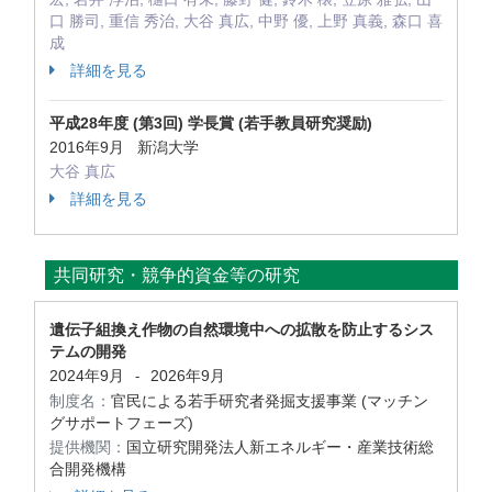
口 勝司, 重信 秀治, 大谷 真広, 中野 優, 上野 真義, 森口 喜
成
詳細を見る
平成28年度 (第3回) 学長賞 (若手教員研究奨励)
2016年9月 新潟大学
大谷 真広
詳細を見る
共同研究・競争的資金等の研究
遺伝子組換え作物の自然環境中への拡散を防止するシス
テムの開発
2024年9月
2026年9月
-
制度名：
官民による若手研究者発掘支援事業 (マッチン
グサポートフェーズ)
提供機関：
国立研究開発法人新エネルギー・産業技術総
合開発機構