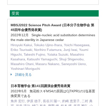
受賞
MBSJ2022 Science Pitch Award (日本分子生物学会 第
45回年会優秀発表賞)
2022年12月 Single-nucleic acid substitution determines
the male-sterility in Japanese cedar
Hiroyuki Kakui, Tokuko Ujino-Ihara, Yoichi Hasegawa,
Eriko Tsurisaki, Norihiro Futamura, Junji Iwai, Yuumi
Higuchi, Takeshi Fujino, Yutaka Suzuki, Masahiro
Kasahara, Katsushi Yamaguchi, Shuji Shigenobu,
Masahiro Otani, Masaru Nakano, Saneyoshi Ueno,
Yoshinari Moriguchi
詳細を見る
日本育種学会 第141回講演会優秀発表賞
2022年5月 無花粉スギMS4の原因はCjTKPR1の1塩基置
換変異である
角井 宏行, 伊原 徳子, 長谷川 陽一, 釣崎 恵里子, 二村 典
宏, 岩井 淳治, 樋口 有未, 藤野 健, 鈴木 穣, 笠原 雅弘, 山