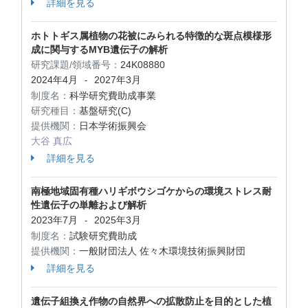
詳細を見る
ホトトギス属植物の花被にみられる特徴的な斑点模様形
成に関与するMYB遺伝子の解析
研究課題/領域番号：
24K08880
2024年4月
2027年3月
-
制度名：
科学研究費助成事業
研究種目：
基盤研究(C)
提供機関：
日本学術振興会
大谷 真広
詳細を見る
南極地域固有種ハリギボウシゴケからの環境ストレス耐
性遺伝子の単離および解析
2023年7月
2025年3月
-
制度名：
試験研究費助成
提供機関：
一般財団法人 佐々木環境技術振興財団
詳細を見る
遺伝子組換え作物の自然界への拡散防止を目的とした植