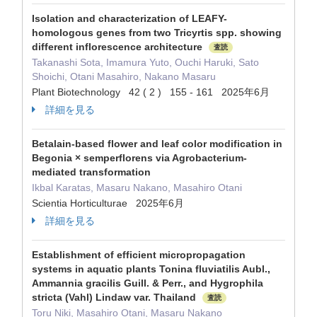
Isolation and characterization of LEAFY-
homologous genes from two Tricyrtis spp. showing
different inflorescence architecture
査読
Takanashi Sota, Imamura Yuto, Ouchi Haruki, Sato
Shoichi, Otani Masahiro, Nakano Masaru
Plant Biotechnology 42 ( 2 ) 155 - 161 2025年6月
詳細を見る
Betalain-based flower and leaf color modification in
Begonia × semperflorens via Agrobacterium-
mediated transformation
Ikbal Karatas, Masaru Nakano, Masahiro Otani
Scientia Horticulturae 2025年6月
詳細を見る
Establishment of efficient micropropagation
systems in aquatic plants Tonina fluviatilis Aubl.,
Ammannia gracilis Guill. & Perr., and Hygrophila
stricta (Vahl) Lindaw var. Thailand
査読
Toru Niki, Masahiro Otani, Masaru Nakano