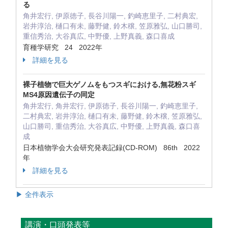
る
角井宏行, 伊原徳子, 長谷川陽一, 釣崎恵里子, 二村典宏,
岩井淳治, 樋口有未, 藤野健, 鈴木穣, 笠原雅弘, 山口勝司,
重信秀治, 大谷真広, 中野優, 上野真義, 森口喜成
育種学研究 24 2022年
詳細を見る
裸子植物で巨大ゲノムをもつスギにおける,無花粉スギ
MS4原因遺伝子の同定
角井宏行, 角井宏行, 伊原徳子, 長谷川陽一, 釣崎恵里子,
二村典宏, 岩井淳治, 樋口有未, 藤野健, 鈴木穣, 笠原雅弘,
山口勝司, 重信秀治, 大谷真広, 中野優, 上野真義, 森口喜
成
日本植物学会大会研究発表記録(CD-ROM) 86th 2022
年
詳細を見る
▶ 全件表示
講演・口頭発表等