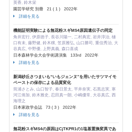
英香, 鈴木栄
園芸学研究 別冊 21 ( 1 ) 2022年
詳細を見る
機能証明実験による無花粉スギMS4原因遺伝子の同定
角井宏行, 伊原徳子, 長谷川陽一, 二村典宏, 岩井淳治, 樋
口有未, 藤野健, 鈴木穣, 笠原雅弘, 山口勝司, 重信秀治, 大
谷真広, 中野優, 上野真義, 森口喜成
日本森林学会大会学術講演集 133rd 2022年
詳細を見る
新潟砂丘さつまいも“いもジェンヌ”を用いたサツマイモ
ペーストの保存による品質変化
筒浦さとみ, 山口智子, 春日景太, 平井奈実, 石黒志実, 寒
河江侑加, 鈴木雅史, 忍田真一朗, 小嶋優常, 大谷真広, 西
海理之
日本家政学会誌 73 ( 3 ) 2022年
詳細を見る
無花粉スギMS4の原因はCjTKPR1の1塩基置換変異であ