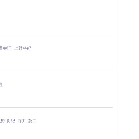
小野寺理, 上野将紀
)
理
上野 将紀, 寺井 崇二