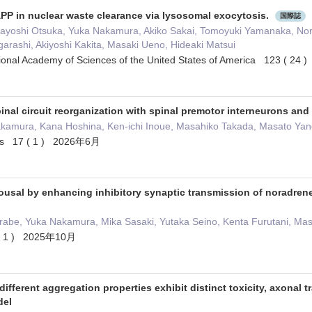
 APP in nuclear waste clearance via lysosomal exocytosis.
国際誌
ayoshi Otsuka, Yuka Nakamura, Akiko Sakai, Tomoyuki Yamanaka, Norik
arashi, Akiyoshi Kakita, Masaki Ueno, Hideaki Matsui
tional Academy of Sciences of the United States of America 123 (
inal circuit reorganization with spinal premotor interneurons and 
akamura, Kana Hoshina, Ken-ichi Inoue, Masahiko Takada, Masato Yan
ns 17 ( 1 ) 2026年6月
ousal by enhancing inhibitory synaptic transmission of noradrene
rabe, Yuka Nakamura, Mika Sasaki, Yutaka Seino, Kenta Furutani, Mas
5 ( 1 ) 2025年10月
ifferent aggregation properties exhibit distinct toxicity, axonal t
del