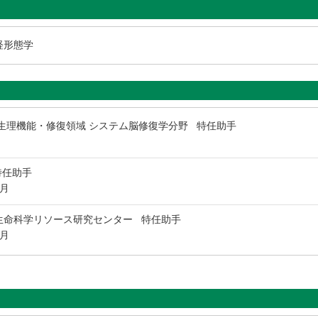
経形態学
生理機能・修復領域 システム脳修復学分野 特任助手
特任助手
3月
生命科学リソース研究センター 特任助手
3月