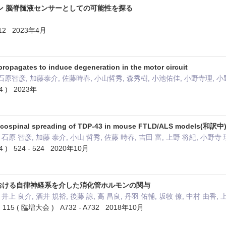
ン 脳脊髄液センサーとしての可能性を探る
 312 2023年4月
 propagates to induce degeneration in the motor circuit
石原智彦, 加藤泰介, 佐藤時春, 小山哲秀, 森秀樹, 小池佑佳, 小野寺理, 
 4 ) 2023年
orticospinal spreading of TDP-43 in mouse FTLD/ALS models(和訳中
 石原 智彦, 加藤 泰介, 小山 哲秀, 佐藤 時春, 吉田 富, 上野 将紀, 小野寺 
 4 ) 524 - 524 2020年10月
における自律神経系を介した消化管ホルモンの関与
井上 良介, 酒井 規裕, 後藤 諒, 高 昌良, 丹羽 佑輔, 坂牧 僚, 中村 由香, 
 ( 臨増大会 ) A732 - A732 2018年10月