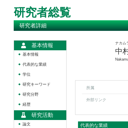
研究者総覧
研究者詳細
ナカム
基本情報
中
基本情報
◆
Nakamu
代表的な業績
◆
学位
◆
研究キーワード
◆
所属
研究分野
◆
外部リンク
経歴
◆
研究活動
論文
◆
代表的な業績