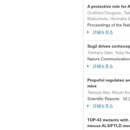
A protective role for
Godfried Dougnon, Tak
Matsumoto, Hironaka Ig
Proceedings of the Na
詳細を見る
Scg2 drives corticosp
Tokiharu Sato, Yuka N
Nature Communicatio
詳細を見る
Propofol regulates ar
mice
Tatsuya Abe, Miyuki Ku
Scientific Reports 1
詳細を見る
TDP-43 mutants with d
mouse ALS/FTLD mo