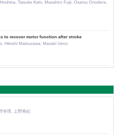
 Hoshina, Taisuke Kato, Masahiro Fujii, Osamu Onodera,
ns to recover motor function after stroke
o, Hitoshi Matsuzawa, Masaki Ueno
小野寺理, 上野将紀