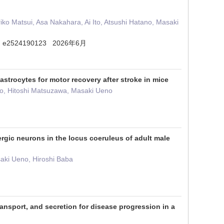
o Matsui, Asa Nakahara, Ai Ito, Atsushi Hatano, Masaki
 24 ) e2524190123 2026年6月
astrocytes for motor recovery after stroke in mice
o, Hitoshi Matsuzawa, Masaki Ueno
rgic neurons in the locus coeruleus of adult male
aki Ueno, Hiroshi Baba
ransport, and secretion for disease progression in a