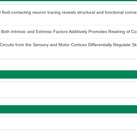
id-contacting neuron tracing reveals structural and functional connec
h Intrinsic and Extrinsic Factors Additively Promotes Rewiring of Cor
cuits from the Sensory and Motor Cortices Differentially Regulate Ski