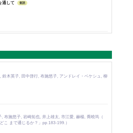
を通して
査読
子, 鈴木英子, 田中啓行, 布施悠子, アンドレイ・ベケシュ, 柳
, 布施悠子, 岩崎拓也, 井上雄太, 市江愛, 赫楊, 喬曉筠（
 まで通じるか？」pp.183-199.）