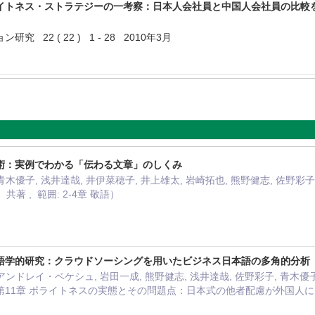
イトネス・ストラテジーの一考察：日本人会社員と中国人会社員の比較
 22 ( 22 ) 1 - 28 2010年3月
術：実例でわかる「伝わる文章」のしくみ
, 青木優子, 浅井達哉, 井伊菜穂子, 井上雄太, 岩崎拓也, 熊野健志, 佐野彩
共著 , 範囲: 2-4章 敬語）
月
語学的研究：クラウドソーシングを用いたビジネス日本語の多角的分析
, アンドレイ・ベケシュ, 岩田一成, 熊野健志, 浅井達哉, 佐野彩子, 青木優子
 「第11章 ポライトネスの実態とその問題点：日本式の他者配慮が外国人にどこ
月