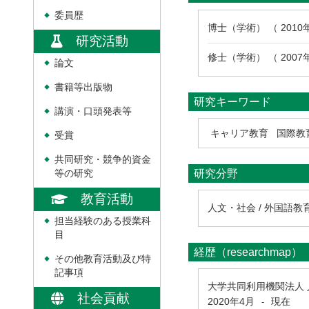
委員歴
◆
博士（学術） （ 201
研究活動
修士（学術） （ 200
論文
◆
書籍等出版物
◆
研究キーワード
講演・口頭発表等
◆
キャリア教育
国際教
受賞
◆
共同研究・競争的資金
◆
研究分野
等の研究
教育活動
人文・社会 / 外国語教
担当経験のある授業科
◆
目
経歴（researchmap）
その他教育活動及び特
◆
記事項
大学共同利用機関法人
社会貢献
2020年4月
現在
-