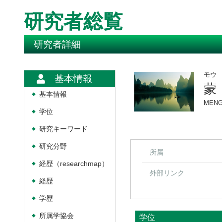
研究者総覧
研究者詳細
モウ
基本情報
蒙
基本情報
◆
MENG
学位
◆
研究キーワード
◆
研究分野
◆
所属
経歴（researchmap）
◆
外部リンク
経歴
◆
学歴
◆
所属学協会
学位
◆