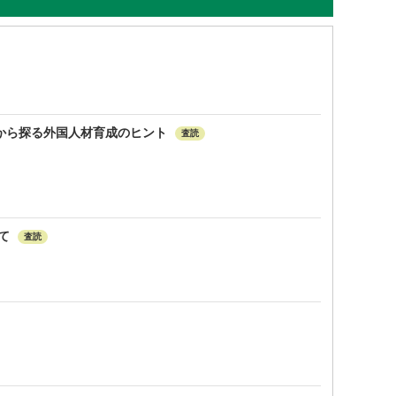
から探る外国人材育成のヒント
査読
て
査読