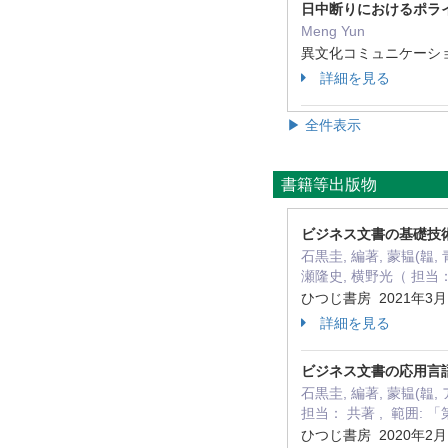
日中断りにおけるポラ
Meng Yun
異文化コミュニケーション研究
詳細を見る
▶ 全件表示
書籍等出版物
ビジネス文書の基礎技
石黒圭, 編著, 蒙韫(韞
瀬隆史, 横野光（ 担当： 
ひつじ書房 2021年3
詳細を見る
ビジネス文書の応用言
石黒圭, 編著, 蒙韫(韞
担当： 共著 , 範囲:
ひつじ書房 2020年2