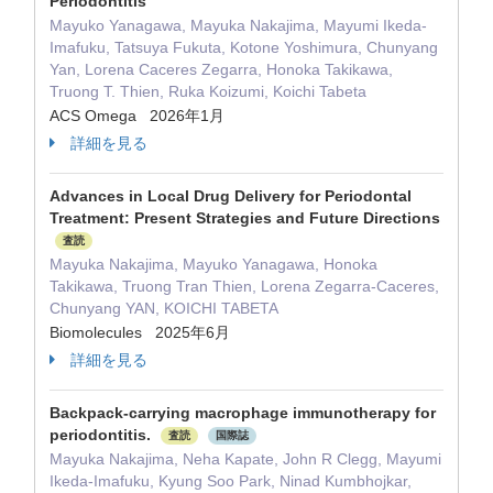
Periodontitis
Mayuko Yanagawa, Mayuka Nakajima, Mayumi Ikeda-
Imafuku, Tatsuya Fukuta, Kotone Yoshimura, Chunyang
Yan, Lorena Caceres Zegarra, Honoka Takikawa,
Truong T. Thien, Ruka Koizumi, Koichi Tabeta
ACS Omega 2026年1月
詳細を見る
Advances in Local Drug Delivery for Periodontal
Treatment: Present Strategies and Future Directions
査読
Mayuka Nakajima, Mayuko Yanagawa, Honoka
Takikawa, Truong Tran Thien, Lorena Zegarra-Caceres,
Chunyang YAN, KOICHI TABETA
Biomolecules 2025年6月
詳細を見る
Backpack-carrying macrophage immunotherapy for
periodontitis.
査読
国際誌
Mayuka Nakajima, Neha Kapate, John R Clegg, Mayumi
Ikeda-Imafuku, Kyung Soo Park, Ninad Kumbhojkar,