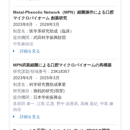
Metal-Phenolic Network（MPN）細菌操作による口腔
マイクロバイオーム 創薬研究
2023年8月
2028年3月
-
制度名：
医学系研究助成（臨床）
提供機関：
武田科学振興財団
中島麻由佳
詳細を見る
MPN武装細菌による口腔マイクロバイオームの再構築
研究課題/領域番号：
23K18357
2023年6月
2025年3月
-
制度名：
科学研究費助成事業
研究種目：
挑戦的研究(萌芽)
提供機関：
日本学術振興会
多部田 康一, 江島 広貴, 野中 由香莉, 高橋 直紀, 中島 麻
由佳
詳細を見る