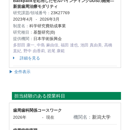
Backpackを応用したセルバインディングDDSの開発―
新規歯周治療モダリティ
研究課題/領域番号：
23K27769
2023年4月
2026年3月
-
制度名：
科学研究費助成事業
研究種目：
基盤研究(B)
提供機関：
日本学術振興会
多部田 康一, 中島 麻由佳, 福田 達也, 池田 真由美, 高橋
直紀, 野中 由香莉, 岩尾 康範
詳細を見る
▶ 全件表示
担当経験のある授業科目
歯周歯科関係コースワーク
機関名：
新潟大学
2026年
-
現在