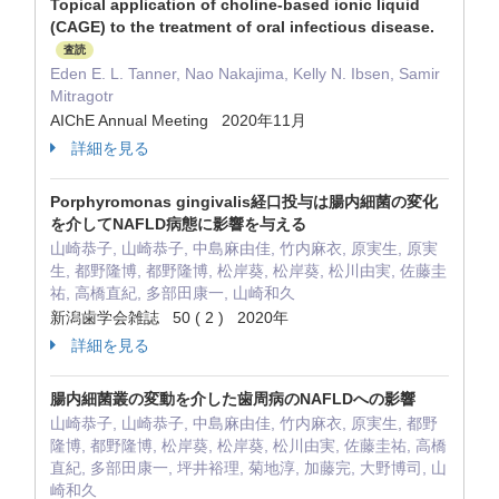
Topical application of choline-based ionic liquid
(CAGE) to the treatment of oral infectious disease.
査読
Eden E. L. Tanner, Nao Nakajima, Kelly N. Ibsen, Samir
Mitragotr
AIChE Annual Meeting 2020年11月
詳細を見る
Porphyromonas gingivalis経口投与は腸内細菌の変化
を介してNAFLD病態に影響を与える
山崎恭子, 山崎恭子, 中島麻由佳, 竹内麻衣, 原実生, 原実
生, 都野隆博, 都野隆博, 松岸葵, 松岸葵, 松川由実, 佐藤圭
祐, 高橋直紀, 多部田康一, 山崎和久
新潟歯学会雑誌 50 ( 2 ) 2020年
詳細を見る
腸内細菌叢の変動を介した歯周病のNAFLDへの影響
山崎恭子, 山崎恭子, 中島麻由佳, 竹内麻衣, 原実生, 都野
隆博, 都野隆博, 松岸葵, 松岸葵, 松川由実, 佐藤圭祐, 高橋
直紀, 多部田康一, 坪井裕理, 菊地淳, 加藤完, 大野博司, 山
崎和久