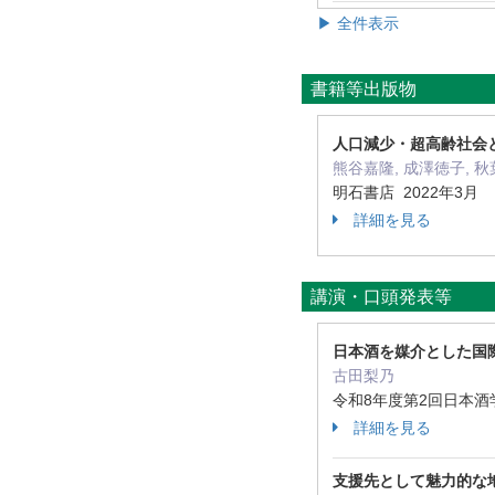
▶ 全件表示
書籍等出版物
人口減少・超高齢社会
熊谷嘉隆, 成澤徳子, 秋葉
明石書店 2022年3月
詳細を見る
講演・口頭発表等
日本酒を媒介とした国
古田梨乃
令和8年度第2回日本酒学
詳細を見る
支援先として魅力的な