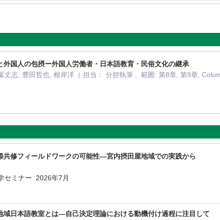
と外国人の包摂ー外国人労働者・日本語教育・民俗文化の継承
丈志, 豊田哲也, 根岸洋（ 担当： 分担執筆 , 範囲: 第8章, 第9章, Col
際共修フィールドワークの可能性―宮内摂田屋地域での実践から
セミナー 2026年7月
地域日本語教室とは―自己決定理論における動機付け過程に注目して