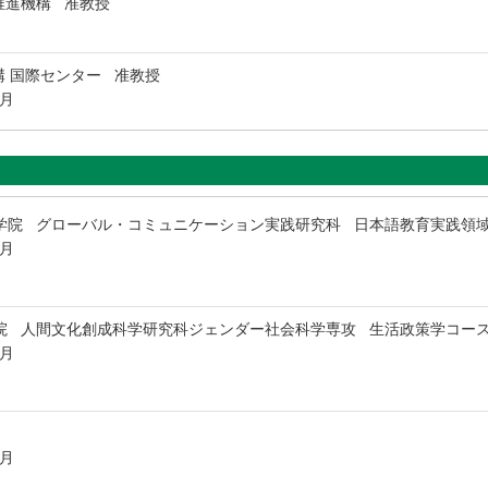
推進機構 准教授
 国際センター 准教授
9月
学院 グローバル・コミュニケーション実践研究科 日本語教育実践領
8月
院 人間文化創成科学研究科ジェンダー社会科学専攻 生活政策学コー
3月
3月