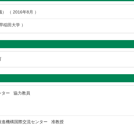
 （ 2016年8月 ）
 早稲田大学 ）
育
ンター 協力教員
推進機構国際交流センター 准教授