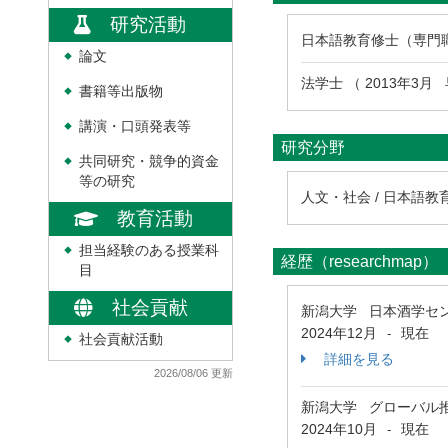
研究活動
日本語教育修士（専門職）
論文
◆
法学士 （ 2013年3月
書籍等出版物
◆
講演・口頭発表等
◆
研究分野
共同研究・競争的資金
◆
等の研究
人文・社会 / 日本語教
教育活動
担当経験のある授業科
◆
経歴（researchmap）
目
社会貢献
新潟大学 日本酒学セ
2024年12月
現在
-
社会貢献活動
◆
詳細を見る
2026/08/06 更新
新潟大学 グローバル
2024年10月
現在
-