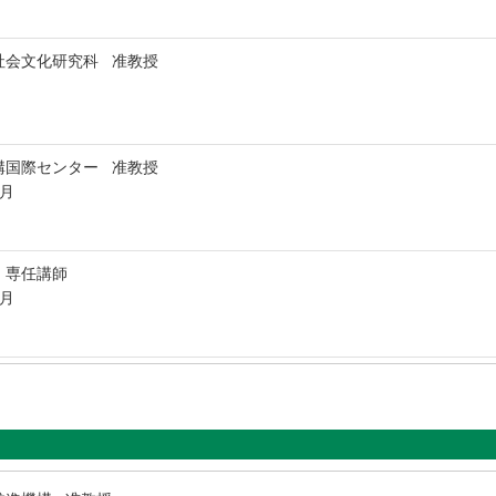
社会文化研究科 准教授
構国際センター 准教授
9月
 専任講師
3月