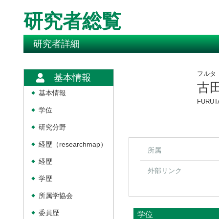
研究者総覧
研究者詳細
フルタ
基本情報
古
基本情報
◆
FURUTA
学位
◆
研究分野
◆
経歴（researchmap）
◆
所属
経歴
◆
外部リンク
学歴
◆
所属学協会
◆
委員歴
学位
◆