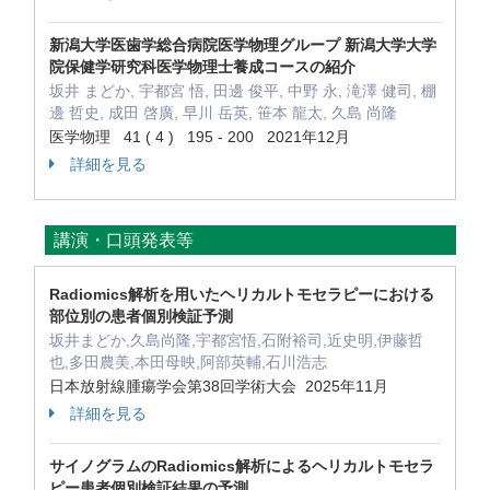
新潟大学医歯学総合病院医学物理グループ 新潟大学大学
院保健学研究科医学物理士養成コースの紹介
坂井 まどか, 宇都宮 悟, 田邊 俊平, 中野 永, 滝澤 健司, 棚
邊 哲史, 成田 啓廣, 早川 岳英, 笹本 龍太, 久島 尚隆
医学物理 41 ( 4 ) 195 - 200 2021年12月
詳細を見る
講演・口頭発表等
Radiomics解析を用いたヘリカルトモセラピーにおける
部位別の患者個別検証予測
坂井まどか,久島尚隆,宇都宮悟,石附裕司,近史明,伊藤哲
也,多田農美,本田母映,阿部英輔,石川浩志
日本放射線腫瘍学会第38回学術大会 2025年11月
詳細を見る
サイノグラムのRadiomics解析によるヘリカルトモセラ
ピー患者個別検証結果の予測