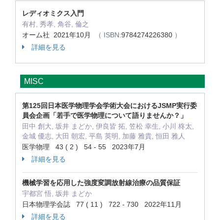
レディオミクス入門
有村, 秀孝, 角谷, 倫之
オーム社 2021年10月
（ ISBN:
9784274226380
）
詳細を見る
MISC
第125回日本医学物理学会学術大会におけるJSMP実行委
員会企画「若手で医学物理について語りませんか？」
田中 創大, 坂井 まどか, 伊良皆 拓, 笠松 幸生, 小川 柊太,
金城 優志, 大田 朝宏, 平島 英明, 加藤 雅貴, 恒田 雅人
医学物理 43 ( 2 ) 54 - 55 2023年7月
詳細を見る
機械学習を応用した強度変調放射線治療の品質保証
宇都宮 悟, 坂井 まどか
日本物理学会誌 77 ( 11 ) 722 - 730 2022年11月
詳細を見る