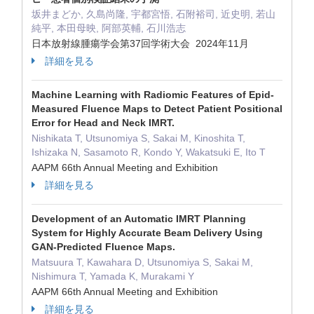
坂井まどか, 久島尚隆, 宇都宮悟, 石附裕司, 近史明, 若山
純平, 本田母映, 阿部英輔, 石川浩志
日本放射線腫瘍学会第37回学術大会 2024年11月
詳細を見る
Machine Learning with Radiomic Features of Epid-
Measured Fluence Maps to Detect Patient Positional
Error for Head and Neck IMRT.
Nishikata T, Utsunomiya S, Sakai M, Kinoshita T,
Ishizaka N, Sasamoto R, Kondo Y, Wakatsuki E, Ito T
AAPM 66th Annual Meeting and Exhibition
詳細を見る
Development of an Automatic IMRT Planning
System for Highly Accurate Beam Delivery Using
GAN-Predicted Fluence Maps.
Matsuura T, Kawahara D, Utsunomiya S, Sakai M,
Nishimura T, Yamada K, Murakami Y
AAPM 66th Annual Meeting and Exhibition
詳細を見る