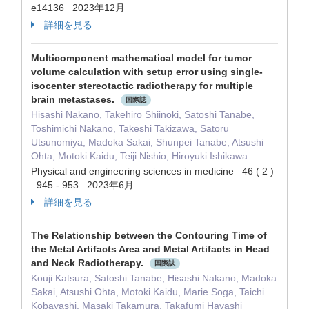
e14136 2023年12月
詳細を見る
Multicomponent mathematical model for tumor
volume calculation with setup error using single-
isocenter stereotactic radiotherapy for multiple
brain metastases.
国際誌
Hisashi Nakano, Takehiro Shiinoki, Satoshi Tanabe,
Toshimichi Nakano, Takeshi Takizawa, Satoru
Utsunomiya, Madoka Sakai, Shunpei Tanabe, Atsushi
Ohta, Motoki Kaidu, Teiji Nishio, Hiroyuki Ishikawa
Physical and engineering sciences in medicine 46 ( 2 )
945 - 953 2023年6月
詳細を見る
The Relationship between the Contouring Time of
the Metal Artifacts Area and Metal Artifacts in Head
and Neck Radiotherapy.
国際誌
Kouji Katsura, Satoshi Tanabe, Hisashi Nakano, Madoka
Sakai, Atsushi Ohta, Motoki Kaidu, Marie Soga, Taichi
Kobayashi, Masaki Takamura, Takafumi Hayashi