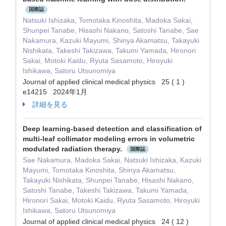
国際誌
Natsuki Ishizaka, Tomotaka Kinoshita, Madoka Sakai,
Shunpei Tanabe, Hisashi Nakano, Satoshi Tanabe, Sae
Nakamura, Kazuki Mayumi, Shinya Akamatsu, Takayuki
Nishikata, Takeshi Takizawa, Takumi Yamada, Hironori
Sakai, Motoki Kaidu, Ryuta Sasamoto, Hiroyuki
Ishikawa, Satoru Utsunomiya
Journal of applied clinical medical physics 25 ( 1 )
e14215 2024年1月
詳細を見る
Deep learning-based detection and classification of
multi-leaf collimator modeling errors in volumetric
modulated radiation therapy.
国際誌
Sae Nakamura, Madoka Sakai, Natsuki Ishizaka, Kazuki
Mayumi, Tomotaka Kinoshita, Shinya Akamatsu,
Takayuki Nishikata, Shunpei Tanabe, Hisashi Nakano,
Satoshi Tanabe, Takeshi Takizawa, Takumi Yamada,
Hironori Sakai, Motoki Kaidu, Ryuta Sasamoto, Hiroyuki
Ishikawa, Satoru Utsunomiya
Journal of applied clinical medical physics 24 ( 12 )