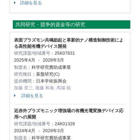
詳細を見る
共同研究・競争的資金等の研究
表面プラズモン共鳴励起と革新的ナノ構造制御技術によ
る高性能有機デバイス開発
研究課題/領域番号：
25K07831
2025年4月
2028年3月
-
制度名：
科学研究費助成事業
研究種目：
基盤研究(C)
提供機関：
日本学術振興会
加藤 景三, 後藤 和泰, 馬場 暁
詳細を見る
近赤外プラズモニック増強場の有機光電変換デバイス応
用への展開
研究課題/領域番号：
24K01328
2024年4月
2028年3月
-
制度名：
科学研究費助成事業