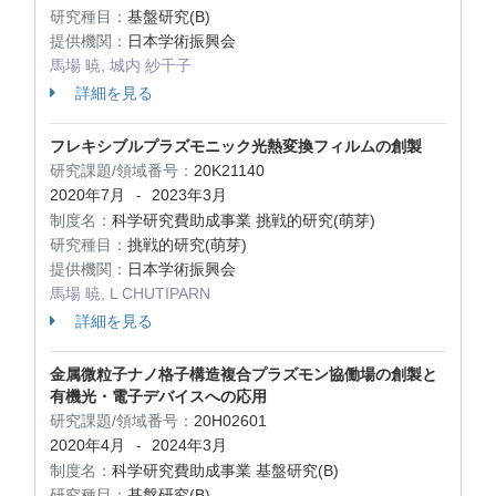
研究種目：
基盤研究(B)
提供機関：
日本学術振興会
馬場 暁, 城内 紗千子
詳細を見る
フレキシブルプラズモニック光熱変換フィルムの創製
研究課題/領域番号：
20K21140
2020年7月
2023年3月
-
制度名：
科学研究費助成事業 挑戦的研究(萌芽)
研究種目：
挑戦的研究(萌芽)
提供機関：
日本学術振興会
馬場 暁, L CHUTIPARN
詳細を見る
金属微粒子ナノ格子構造複合プラズモン協働場の創製と
有機光・電子デバイスへの応用
研究課題/領域番号：
20H02601
2020年4月
2024年3月
-
制度名：
科学研究費助成事業 基盤研究(B)
研究種目：
基盤研究(B)