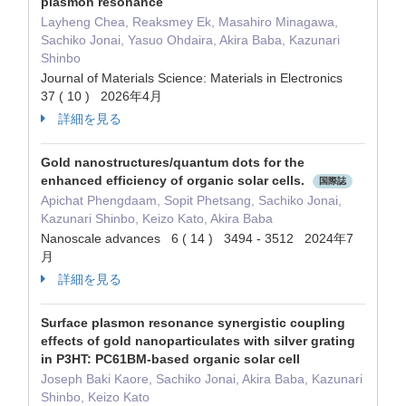
plasmon resonance
Layheng Chea, Reaksmey Ek, Masahiro Minagawa,
Sachiko Jonai, Yasuo Ohdaira, Akira Baba, Kazunari
Shinbo
Journal of Materials Science: Materials in Electronics
37 ( 10 ) 2026年4月
詳細を見る
Gold nanostructures/quantum dots for the
enhanced efficiency of organic solar cells.
国際誌
Apichat Phengdaam, Sopit Phetsang, Sachiko Jonai,
Kazunari Shinbo, Keizo Kato, Akira Baba
Nanoscale advances 6 ( 14 ) 3494 - 3512 2024年7
月
詳細を見る
Surface plasmon resonance synergistic coupling
effects of gold nanoparticulates with silver grating
in P3HT: PC61BM-based organic solar cell
Joseph Baki Kaore, Sachiko Jonai, Akira Baba, Kazunari
Shinbo, Keizo Kato