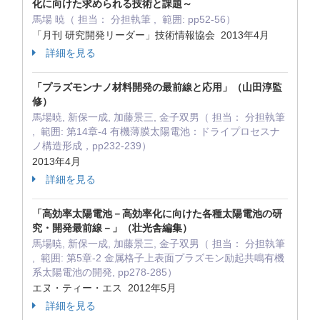
化に向けた求められる技術と課題～
馬場 暁（ 担当： 分担執筆 , 範囲: pp52-56）
「月刊 研究開発リーダー」技術情報協会 2013年4月
詳細を見る
「プラズモンナノ材料開発の最前線と応用」（山田淳監
修）
馬場暁, 新保一成, 加藤景三, 金子双男（ 担当： 分担執筆
, 範囲: 第14章-4 有機薄膜太陽電池：ドライプロセスナ
ノ構造形成，pp232-239）
2013年4月
詳細を見る
「高効率太陽電池－高効率化に向けた各種太陽電池の研
究・開発最前線－」（壮光舎編集）
馬場暁, 新保一成, 加藤景三, 金子双男（ 担当： 分担執筆
, 範囲: 第5章-2 金属格子上表面プラズモン励起共鳴有機
系太陽電池の開発, pp278-285）
エヌ・ティー・エス 2012年5月
詳細を見る