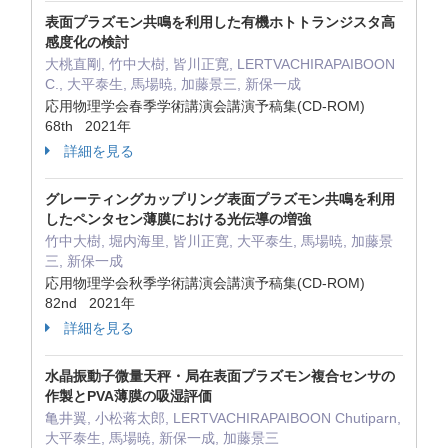
表面プラズモン共鳴を利用した有機ホトトランジスタ高
感度化の検討
大桃直剛, 竹中大樹, 皆川正寛, LERTVACHIRAPAIBOON
C., 大平泰生, 馬場暁, 加藤景三, 新保一成
応用物理学会春季学術講演会講演予稿集(CD-ROM)
68th 2021年
詳細を見る
グレーティングカップリング表面プラズモン共鳴を利用
したペンタセン薄膜における光伝導の増強
竹中大樹, 堀内海里, 皆川正寛, 大平泰生, 馬場暁, 加藤景
三, 新保一成
応用物理学会秋季学術講演会講演予稿集(CD-ROM)
82nd 2021年
詳細を見る
水晶振動子微量天秤・局在表面プラズモン複合センサの
作製とPVA薄膜の吸湿評価
亀井翼, 小松蒋太郎, LERTVACHIRAPAIBOON Chutiparn,
大平泰生, 馬場暁, 新保一成, 加藤景三