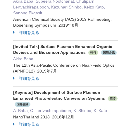
Akira Baba, Supeera Nootchanat, Chutiparn
Lertvachirapaiboon, Kazunari Shinbo, Keizo Kato,
Sanong Ekgasit
American Chemical Society (ACS) 2019 Fall meeting,
Biosensing Symposium 2019年8月
詳細を見る
[Invited Talk] Surface Plasmon Enhanced Organic
Devices and Biosensor Applications
招待
国際会議
Akira Baba
The 12th Asia-Pacific Conference on Near-Field Optics
(APNFO12) 2019年7月
詳細を見る
[Keynote] Development of Surface Plasmon
Enhanced Photo-electric Conversion Systems
招待
国際会議
A. Baba, C. Lertvachirapaiboon, K. Shinbo, K. Kato
NanoThailand 2018 2018年12月
詳細を見る