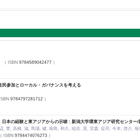
月
（ ISBN:
9784589042477
）
住民参加とローカル・ガバナンスを考える
ISBN:
9784797281712
）
: 日本の経験と東アジアからの示唆 : 新潟大学環東アジア研究センタ
, 豊, 高橋, 滋, 馬場, 健, 南島, 和久, 稲吉, 晃, 宮森, 征司, 今本, 啓介, 毎
（ ISBN:
9784474076273
）