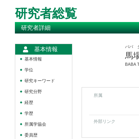
研究者総覧
研究者詳細
ババ 
基本情報
馬
基本情報
◆
BABA T
学位
◆
研究キーワード
◆
研究分野
◆
所属
経歴
◆
学歴
◆
外部リンク
所属学協会
◆
委員歴
◆