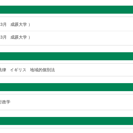
9年3月 成蹊大学 ）
3年3月 成蹊大学 ）
法律
イギリス
地域的個別法
 行政学