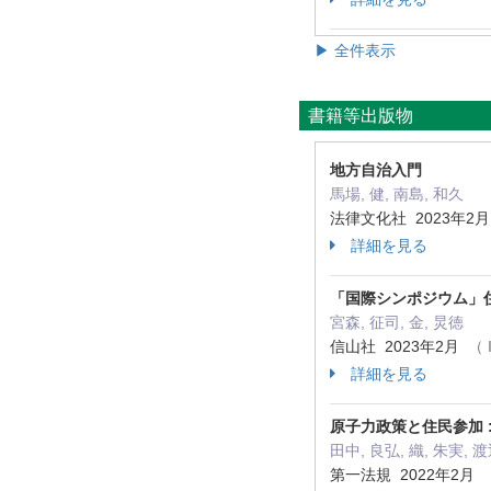
▶ 全件表示
書籍等出版物
地方自治入門
馬場, 健, 南島, 和久
法律文化社 2023年2
詳細を見る
「国際シンポジウム」
宮森, 征司, 金, 炅徳
信山社 2023年2月
（ 
詳細を見る
原子力政策と住民参加 
田中, 良弘, 織, 朱実, 渡辺
第一法規 2022年2月