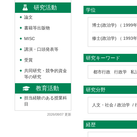
研究活動
学位
論文
◆
博士(政治学) （ 199
書籍等出版物
◆
修士(政治学) （ 199
MISC
◆
講演・口頭発表等
◆
研究キーワード
受賞
◆
共同研究・競争的資金
◆
都市行政
行政学
私
等の研究
教育活動
研究分野
担当経験のある授業科
◆
目
人文・社会 / 政治学 /
2026/08/07 更新
経歴