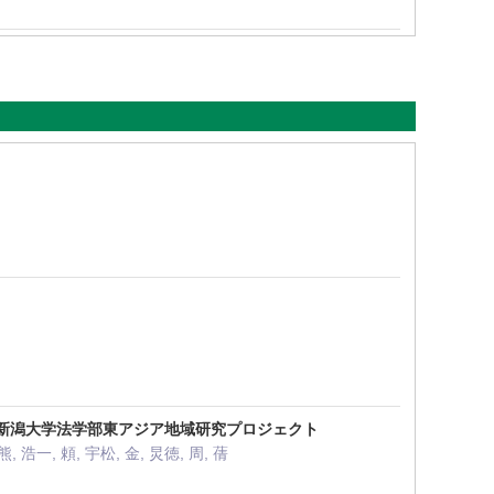
ー/新潟大学法学部東アジア地域研究プロジェクト
熊, 浩一, 頼, 宇松, 金, 炅徳, 周, 蒨