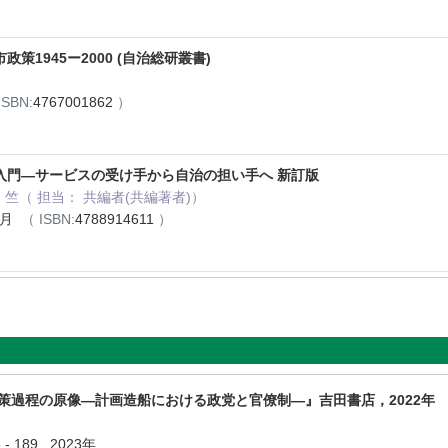
策1945ー2000 (自治総研叢書)
）
ISBN:
4767001862
）
入門―サービスの受け手から自治の担い手へ 新訂版
佐藤, 竺（ 担当： 共編者(共編著者)）
2月
（ ISBN:
4788914611
）
策過程の原像―計画造船における政党と官僚制―』吉田書店，2022年
 189 2023年