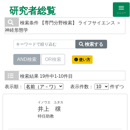
研究者総覧
メニュー
検索条件
【専門分野検索】 ライフサイエンス ＞
神経形態学
検索する
AND検索
OR検索
使い方
検索結果
19件中1-10件目
表示順：
表示件数：
件ずつ
イノウエ ユタカ
井上 穣
特任助教