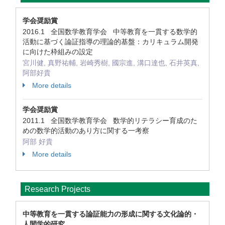
学会奨励賞
2016.1 全国数学教育学会 中等教育を一貫する数学的
活動に基づく論証指導の理論的基盤：カリキュラム開発
に向けた枠組みの設定
宮川健, 真野祐輔, 岩崎秀樹, 國宗進, 溝口達也, 石井英真,
阿部好貴
More details
学会奨励賞
2011.1 全国数学教育学会 数学的リテラシー育成のた
めの数学的活動のあり方に関する一考察
阿部 好貴
More details
Research Projects
中等教育を一貫する論証能力の形成に関する文化論的・
人間学的研究