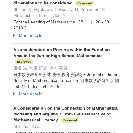
dimensions to be considered
Reviewed
Shinno, Y, Miyakawa, T, Iwasaki, H, Kunimune, S,
Mizoguchi, T, Ishii, T, Abe, Y
For the Learning of Mathematics 38 ( 1 ) 26 - 30
2018.3
More details
A consideration on Proving within the Function
Area in the Junior High School Mathematics
Reviewed
渡邊 光, 阿部 好貴, 橋本 善貴
日本数学教育学会誌. 数学教育学論究 = Journal of Japan
Society of Mathematical Education. 日本数学教育学会 編
98 ( 0 ) 57 - 64 2016
More details
A Consideration on the Connection of Mathematical
Modeling and Arguing : From the Perspective of
Mathematical Literacy
Reviewed
ABE Yoshitaka