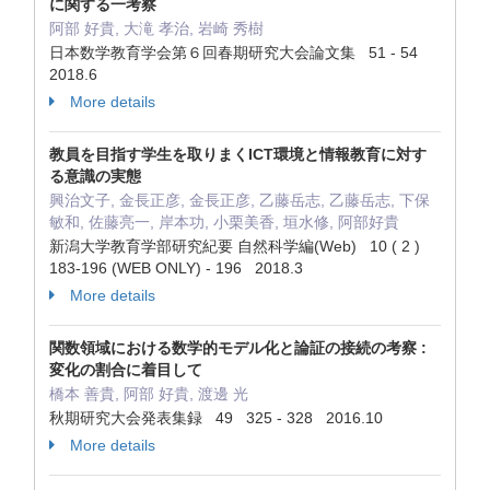
に関する一考察
阿部 好貴, 大滝 孝治, 岩崎 秀樹
日本数学教育学会第６回春期研究大会論文集 51 - 54
2018.6
More details
教員を目指す学生を取りまくICT環境と情報教育に対す
る意識の実態
興治文子, 金長正彦, 金長正彦, 乙藤岳志, 乙藤岳志, 下保
敏和, 佐藤亮一, 岸本功, 小栗美香, 垣水修, 阿部好貴
新潟大学教育学部研究紀要 自然科学編(Web) 10 ( 2 )
183‐196 (WEB ONLY) - 196 2018.3
More details
関数領域における数学的モデル化と論証の接続の考察 :
変化の割合に着目して
橋本 善貴, 阿部 好貴, 渡邊 光
秋期研究大会発表集録 49 325 - 328 2016.10
More details