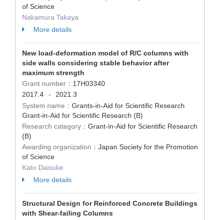
of Science
Nakamura Takaya
More details
New load-deformation model of R/C columns with
side walls considering stable behavior after
maximum strength
Grant number：
17H03340
2017.4
2021.3
-
System name：
Grants-in-Aid for Scientific Research
Grant-in-Aid for Scientific Research (B)
Research category：
Grant-in-Aid for Scientific Research
(B)
Awarding organization：
Japan Society for the Promotion
of Science
Kato Daisuke
More details
Structural Design for Reinforced Concrete Buildings
with Shear-failing Columns