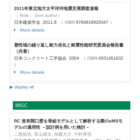
2011年東北地方太平洋沖地震災害調査速報
（ Role： Joint author）
日本建築学会 2011.8
（ ISBN:
9784818920347
）
More details
塑性域の繰り返し耐力劣化と耐震性能研究委員会報告書
（共著）
日本コンクリート工学協会 2004
（ ISBN:
4931451632
）
More details
▶ display all
MISC
RC 造有開口壁を骨組モデルとして解析する際のeMSモ
デルの適用性 －設計例を用いた検討－
二瓶拓也, 富山雄太, 加藤大介, 中村孝也