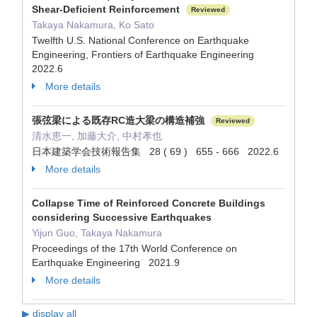
Shear-Deficient Reinforcement
Reviewed
Takaya Nakamura, Ko Sato
Twelfth U.S. National Conference on Earthquake
Engineering, Frontiers of Earthquake Engineering
2022.6
More details
張弦梁による既存RC造大梁の構造補強
Reviewed
清水恵一, 加藤大介, 中村孝也
日本建築学会技術報告集 28 ( 69 ) 655 - 666 2022.6
More details
Collapse Time of Reinforced Concrete Buildings
considering Successive Earthquakes
Yijun Guo, Takaya Nakamura
Proceedings of the 17th World Conference on
Earthquake Engineering 2021.9
More details
▶ display all