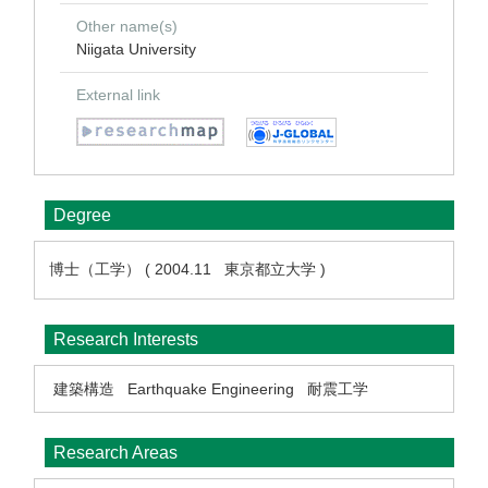
Other name(s)
Niigata University
External link
Degree
博士（工学） ( 2004.11 東京都立大学 )
Research Interests
建築構造
Earthquake Engineering
耐震工学
Research Areas