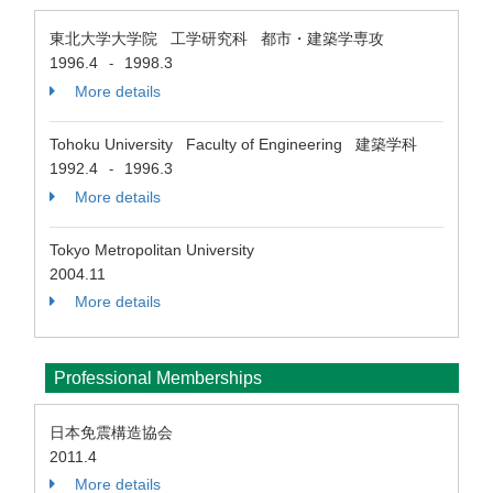
東北大学大学院 工学研究科 都市・建築学専攻
1996.4
1998.3
-
More details
Tohoku University Faculty of Engineering 建築学科
1992.4
1996.3
-
More details
Tokyo Metropolitan University
2004.11
More details
Professional Memberships
日本免震構造協会
2011.4
More details