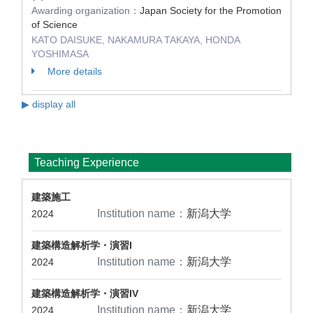
Awarding organization：
Japan Society for the Promotion
of Science
KATO DAISUKE, NAKAMURA TAKAYA, HONDA
YOSHIMASA
More details
▶ display all
Teaching Experience
建築施工
Institution name：
新潟大学
2024
建築構造解析学・演習I
Institution name：
新潟大学
2024
建築構造解析学・演習IV
Institution name：
新潟大学
2024