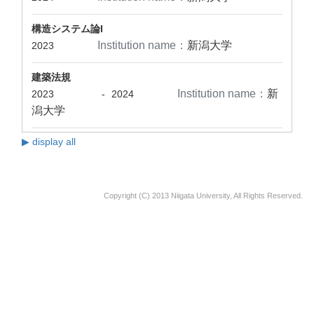
構造システム論I
Institution name：
新潟大学
2023
建築法規
Institution name：
新
2023
-
2024
潟大学
▶ display all
Copyright (C) 2013 Niigata University, All Rights Reserved.