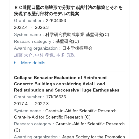
ＲＣ造開口壁の崩壊形で分類する設計法の構築とそれを
実現する壁付部材のモデルの提案
Grant number：
22K04393
2022.4
2026.3
-
System name：
科学研究費助成事業 基盤研究(C)
Research category：
基盤研究(C)
Awarding organization：
日本学術振興会
加藤 大介, 中村 孝也, 本多 良政
More details
Collapse Behavior Evaluation of Reinforced
Concrete Buildings considering Axial Load
Redistribution and Successive Huge Earthquakes
Grant number：
17K06636
2017.4
2022.3
-
System name：
Grants-in-Aid for Scientific Research
Grant-in-Aid for Scientific Research (C)
Research category：
Grant-in-Aid for Scientific Research
(C)
Awarding organization：
Japan Society for the Promotion