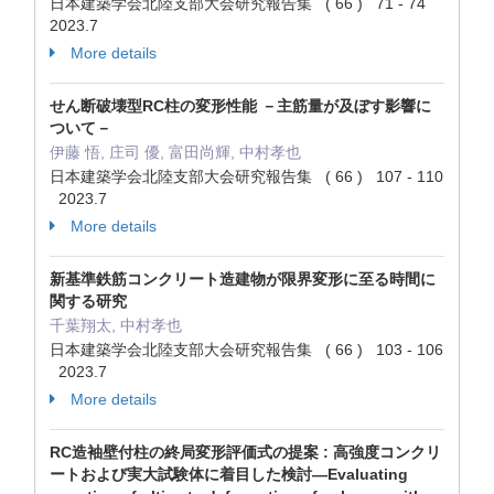
日本建築学会北陸支部大会研究報告集 ( 66 ) 71 - 74
2023.7
More details
せん断破壊型RC柱の変形性能 －主筋量が及ぼす影響に
ついて－
伊藤 悟, 庄司 優, 富田尚輝, 中村孝也
日本建築学会北陸支部大会研究報告集 ( 66 ) 107 - 110
2023.7
More details
新基準鉄筋コンクリート造建物が限界変形に至る時間に
関する研究
千葉翔太, 中村孝也
日本建築学会北陸支部大会研究報告集 ( 66 ) 103 - 106
2023.7
More details
RC造袖壁付柱の終局変形評価式の提案 : 高強度コンクリ
ートおよび実大試験体に着目した検討—Evaluating