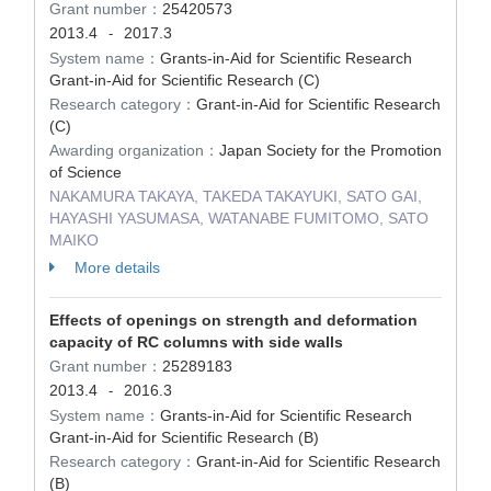
Grant number：
25420573
2013.4
2017.3
-
System name：
Grants-in-Aid for Scientific Research
Grant-in-Aid for Scientific Research (C)
Research category：
Grant-in-Aid for Scientific Research
(C)
Awarding organization：
Japan Society for the Promotion
of Science
NAKAMURA TAKAYA, TAKEDA TAKAYUKI, SATO GAI,
HAYASHI YASUMASA, WATANABE FUMITOMO, SATO
MAIKO
More details
Effects of openings on strength and deformation
capacity of RC columns with side walls
Grant number：
25289183
2013.4
2016.3
-
System name：
Grants-in-Aid for Scientific Research
Grant-in-Aid for Scientific Research (B)
Research category：
Grant-in-Aid for Scientific Research
(B)