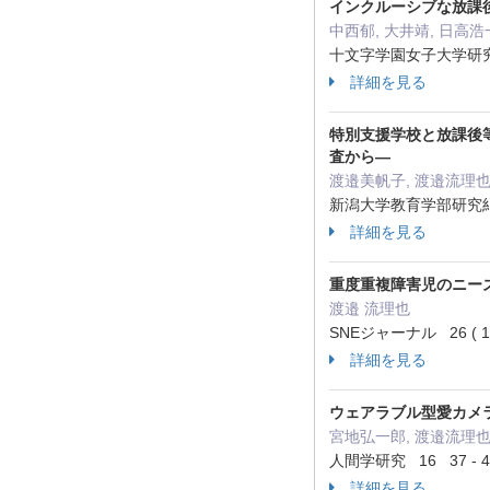
インクルーシブな放課
中西郁, 大井靖, 日高浩
十文字学園女子大学研究紀要
詳細を見る
特別支援学校と放課後
査から―
渡邉美帆子, 渡邉流理也
新潟大学教育学部研究紀要人文
詳細を見る
重度重複障害児のニー
渡邉 流理也
SNEジャーナル 26 ( 1 
詳細を見る
ウェアラブル型愛カメ
宮地弘一郎, 渡邉流理也
人間学研究 16 37 - 4
詳細を見る