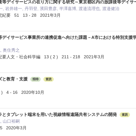
後等デイサービスの在り方に関する研究～東京都区内の放課後等デイサ
一, 岩井雄一, 丹羽登, 濱田豊彦, 半澤嘉博, 渡邉流理也, 渡邉健治
 51 13 - 28 2021年3月
等デイサービス事業所の連携促進へ向けた課題－A市における特別支援
, 奥住秀之
・社会科学編 13 ( 2 ) 211 - 218 2021年3月
ズと教育・支援
招待
査読
) 4 - 16 2020年10月
ラとタブレット端末を用いた視線情報遠隔共有システムの開発
査読
, 山口裕嗣
5 2020年3月