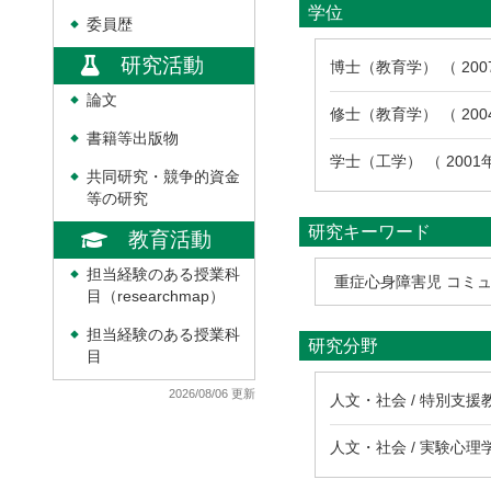
学位
委員歴
◆
研究活動
博士（教育学） （ 20
論文
◆
修士（教育学） （ 20
書籍等出版物
◆
学士（工学） （ 200
共同研究・競争的資金
◆
等の研究
研究キーワード
教育活動
担当経験のある授業科
◆
重症心身障害児 コミュ
目（researchmap）
担当経験のある授業科
◆
研究分野
目
2026/08/06 更新
人文・社会 / 特別支援
人文・社会 / 実験心理学