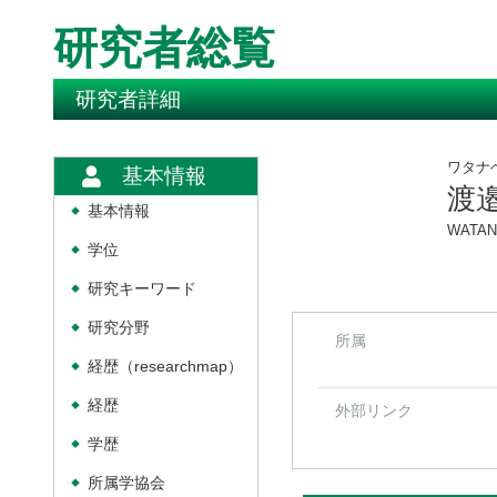
研究者総覧
研究者詳細
ワタナ
基本情報
渡
基本情報
◆
WATAN
学位
◆
研究キーワード
◆
研究分野
◆
所属
経歴（researchmap）
◆
経歴
◆
外部リンク
学歴
◆
所属学協会
◆