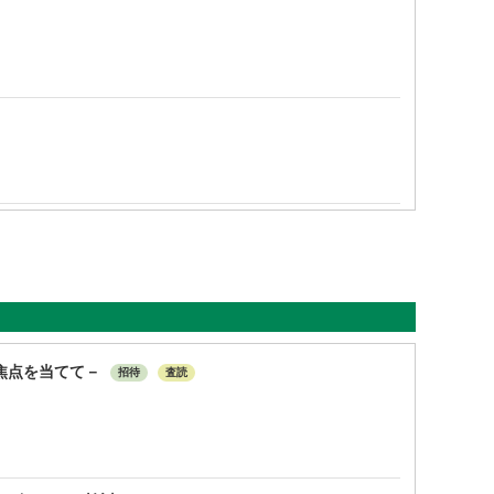
焦点を当てて－
招待
査読