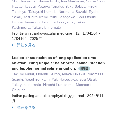
Sho Hirayama, Shinya Fujiki, Ami Maekawa, Soma Sato,
Hayao Ikesugi, Kazuyo Tanaka, Yuka Sekiya, Hiroki
Tsuchiya, Takayuki Kumaki, Naomasa Suzuki, Ryohei
Sakai, Yasuhiro Ikami, Yuki Hasegawa, Sou Otsuki,
Hiromi Kayamori, Tsugumi Takayama, Takeshi
Kashimura, Takayuki Inomata
Frontiers in cardiovascular medicine 12 1704164 -
1704164 2025年
詳細を見る
Lesion characteristics of long application time
ablation using unipolar half-normal saline irrigation
and bipolar normal saline irrigation.
国際誌
Takumi Kasai, Osamu Saitoh, Ayaka Oikawa, Naomasa
Suzuki, Yasuhiro Ikami, Yuki Hasegawa, Sou Otsuki,
Takayuki Inomata, Hiroshi Furushima, Masaomi
Chinushi
Indian pacing and electrophysiology journal 2024年11
月
詳細を見る