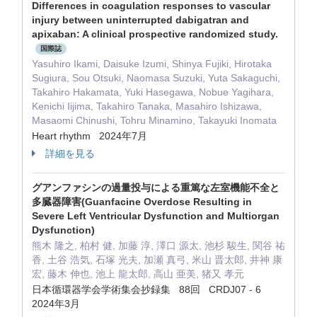
Differences in coagulation responses to vascular
injury between uninterrupted dabigatran and
apixaban: A clinical prospective randomized study.
国際誌
Yasuhiro Ikami, Daisuke Izumi, Shinya Fujiki, Hirotaka
Sugiura, Sou Otsuki, Naomasa Suzuki, Yuta Sakaguchi,
Takahiro Hakamata, Yuki Hasegawa, Nobue Yagihara,
Kenichi Iijima, Takahiro Tanaka, Masahiro Ishizawa,
Masaomi Chinushi, Tohru Minamino, Takayuki Inomata
Heart rhythm 2024年7月
詳細を見る
グアンファシンの過量投与による重篤な左室機能不全と
多臓器障害(Guanfacine Overdose Resulting in
Severe Left Ventricular Dysfunction and Multiorgan
Dysfunction)
熊木 隆之, 柏村 健, 加藤 淳, 澤口 源太, 池杉 駿生, 関谷 祐
香, 土谷 浩気, 石塚 光夫, 加瀬 真弓, 米山 晋太郎, 井神 康
宏, 藤木 伸也, 池上 龍太郎, 高山 亜美, 猪又 孝元
日本循環器学会学術集会抄録集 88回 CRDJ07 - 6
2024年3月