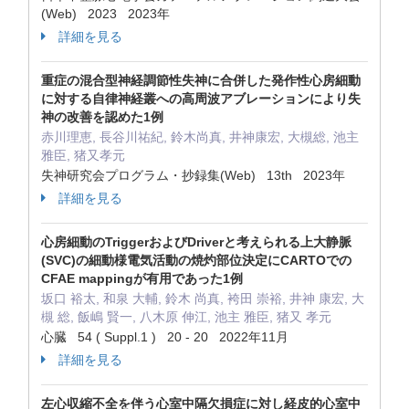
(Web) 2023 2023年
詳細を見る
重症の混合型神経調節性失神に合併した発作性心房細動
に対する自律神経叢への高周波アブレーションにより失
神の改善を認めた1例
赤川理恵, 長谷川祐紀, 鈴木尚真, 井神康宏, 大槻総, 池主
雅臣, 猪又孝元
失神研究会プログラム・抄録集(Web) 13th 2023年
詳細を見る
心房細動のTriggerおよびDriverと考えられる上大静脈
(SVC)の細動様電気活動の焼灼部位決定にCARTOでの
CFAE mappingが有用であった1例
坂口 裕太, 和泉 大輔, 鈴木 尚真, 袴田 崇裕, 井神 康宏, 大
槻 総, 飯嶋 賢一, 八木原 伸江, 池主 雅臣, 猪又 孝元
心臓 54 ( Suppl.1 ) 20 - 20 2022年11月
詳細を見る
左心収縮不全を伴う心室中隔欠損症に対し経皮的心室中