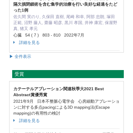
隔欠損閉鎖術を含む集学的治療を行い良好な経過をたど
った1例
佐久間 実のり, 久保田 直樹, 尾崎 和幸, 阿部 忠朗, 塚田
正範, 沼野 藤人, 齋藤 昭彦, 黒川 孝国, 井神 康宏, 保屋野
真, 猪又 孝元
心臓 54 ( 7 ) 803 - 810 2022年7月
詳細を見る
▶ 全件表示
受賞
カテーテルアブレーション関連秋季大2021 Best
Abstract賞優秀賞
2021年9月 日本不整脈心電学会 心房細動アブレーショ
ンに対する多点pacingによる3D mapping法(Escape
mapping)の有用性の検討
詳細を見る