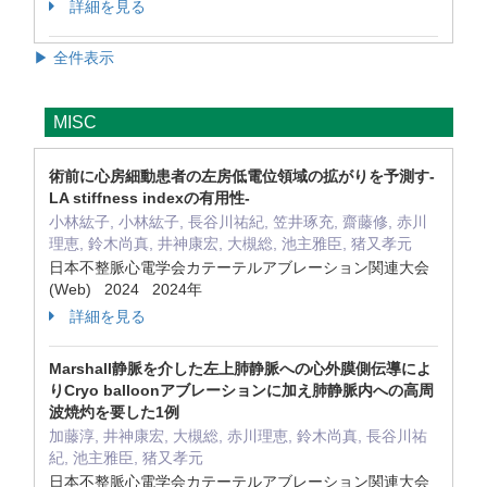
詳細を見る
▶ 全件表示
MISC
術前に心房細動患者の左房低電位領域の拡がりを予測す-
LA stiffness indexの有用性-
小林紘子, 小林紘子, 長谷川祐紀, 笠井琢充, 齋藤修, 赤川
理恵, 鈴木尚真, 井神康宏, 大槻総, 池主雅臣, 猪又孝元
日本不整脈心電学会カテーテルアブレーション関連大会
(Web) 2024 2024年
詳細を見る
Marshall静脈を介した左上肺静脈への心外膜側伝導によ
りCryo balloonアブレーションに加え肺静脈内への高周
波焼灼を要した1例
加藤淳, 井神康宏, 大槻総, 赤川理恵, 鈴木尚真, 長谷川祐
紀, 池主雅臣, 猪又孝元
日本不整脈心電学会カテーテルアブレーション関連大会