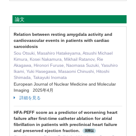
論文
Relation between resting amygdala activity and
cardiovascular events in patients with cardiac
sarcoidosis
Sou Otsuki, Masahiro Hatakeyama, Atsushi Michael
Kimura, Kosei Nakamura, Mikhail Ratanov, Rie
Akagawa, Hironori Furuse, Naomasa Suzuki, Yasuhiro
Ikami, Yuki Hasegawa, Masaomi Chinushi, Hitoshi
Shimada, Takayuki Inomata
European Journal of Nuclear Medicine and Molecular
Imaging 2025年4月
詳細を見る
HFA-PEFF score as a predictor of worsening heart
failure after first-time catheter ablation for atrial
fibrillation in patients with preclinical heart failure
and preserved ejection fraction.
国際誌