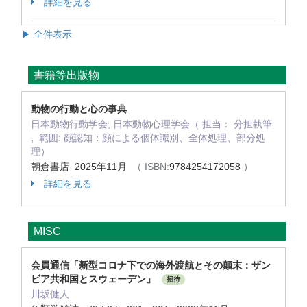
詳細を見る
▶ 全件表示
書籍等出版物
動物の行動と心の事典
日本動物行動学会, 日本動物心理学会（ 担当： 分担執筆
, 範囲: 顔認知：顔による個体識別、全体処理、部分処
理）
朝倉書店 2025年11月
（ ISBN:
9784254172058
）
詳細を見る
MISC
会員通信「新型コロナ下での海外渡航とその顛末：ザン
ビア共和国とスウェーデン」
招待
川坂健人