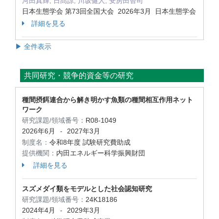
河田真輝, 日髙諒, 川坂健人, 安房田智司
日本生態学会 第73回全国大会 2026年3月 日本生態学会
詳細を見る
▶ 全件表示
共同研究・競争的資金等の研究
種間摂餌連合から解き明かす魚類の種間相互作用ネット
ワーク
研究課題/領域番号：
R08-1049
2026年6月
2027年3月
-
制度名：
令和8年度 試験研究費助成
提供機関：
内田エネルギー科学振興財団
詳細を見る
スズメダイ類をモデルとした社会認知研究
研究課題/領域番号：
24K18186
2024年4月
2029年3月
-