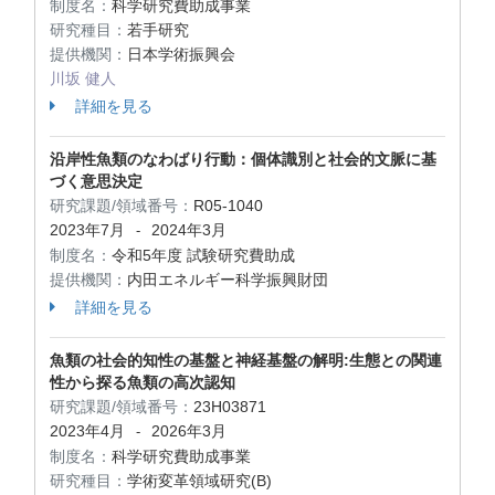
制度名：
科学研究費助成事業
研究種目：
若手研究
提供機関：
日本学術振興会
川坂 健人
詳細を見る
沿岸性魚類のなわばり行動：個体識別と社会的文脈に基
づく意思決定
研究課題/領域番号：
R05-1040
2023年7月
2024年3月
-
制度名：
令和5年度 試験研究費助成
提供機関：
内田エネルギー科学振興財団
詳細を見る
魚類の社会的知性の基盤と神経基盤の解明:生態との関連
性から探る魚類の高次認知
研究課題/領域番号：
23H03871
2023年4月
2026年3月
-
制度名：
科学研究費助成事業
研究種目：
学術変革領域研究(B)