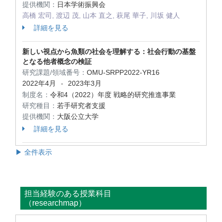
提供機関：
日本学術振興会
高橋 宏司, 渡辺 茂, 山本 直之, 萩尾 華子, 川坂 健人
詳細を見る
新しい視点から魚類の社会を理解する：社会行動の基盤
となる他者概念の検証
研究課題/領域番号：
OMU-SRPP2022-YR16
2022年4月
2023年3月
-
制度名：
令和4（2022）年度 戦略的研究推進事業
研究種目：
若手研究者支援
提供機関：
大阪公立大学
詳細を見る
▶ 全件表示
担当経験のある授業科目
（researchmap）