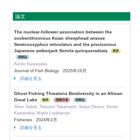
論文
The nuclear‐follower association between the
zoobenthivorous Asian sheephead wrasse
Semicossyphus reticulatus and the piscivorous
Japanese amberjack Seriola quinqueradiata
査読
国際誌
Kento Kawasaka
Journal of Fish Biology 2025年10月
詳細を見る
Ghost Fishing Threatens Biodiversity in an African
Great Lake
査読
国際共著
国際誌
Shun Satoh, Tetsumi Takahashi, Seiya Okuno, Kento
Kawasaka, Mabo Lwabanya
Fisheries 2024年2月
詳細を見る