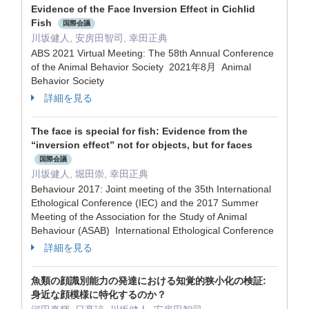
Evidence of the Face Inversion Effect in Cichlid
Fish
国際会議
川坂健人, 安房田智司, 幸田正典
ABS 2021 Virtual Meeting: The 58th Annual Conference
of the Animal Behavior Society 2021年8月 Animal
Behavior Society
詳細を見る
The face is special for fish: Evidence from the
“inversion effect” not for objects, but for faces
国際会議
川坂健人, 堀田崇, 幸田正典
Behaviour 2017: Joint meeting of the 35th International
Ethological Conference (IEC) and the 2017 Summer
Meeting of the Association for the Study of Animal
Behaviour (ASAB) International Ethological Conference
詳細を見る
魚類の顔識別能力の発達における知覚的狭小化の検証:
身近な顔模様に特化するのか？