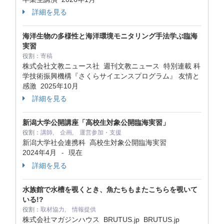
詳細を見る
海洋生物の多様性と海洋環境モニタリング手法学ぶ臨海
実習
役割：
寄稿
株式会社文教ニュース社 週刊文教ニュース 特別連載 科
学技術振興機構『さくらサイエンスプログラム』 友情と
感激
2025年10月
詳細を見る
新潟大学公開講座「高校生対象公開臨海実習」
役割：
講師, 企画, 運営参加・支援
新潟大学社会連携科 高校生対象公開臨海実習
2024年4月
現在
-
詳細を見る
水族館で水槽を覗くとき、魚たちもまたこちらを覗いて
いる!?
役割：
取材協力, 情報提供
株式会社マガジンハウス BRUTUS.jp BRUTUS.jp