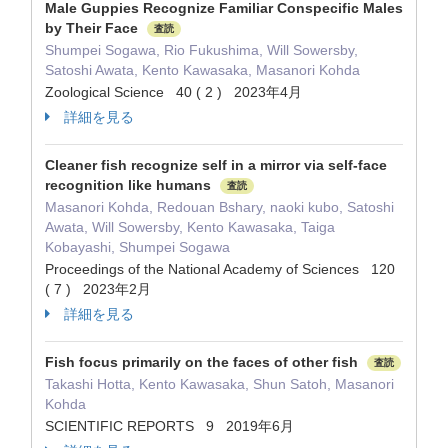
Male Guppies Recognize Familiar Conspecific Males
by Their Face
査読
Shumpei Sogawa, Rio Fukushima, Will Sowersby,
Satoshi Awata, Kento Kawasaka, Masanori Kohda
Zoological Science 40 ( 2 ) 2023年4月
詳細を見る
Cleaner fish recognize self in a mirror via self-face
recognition like humans
査読
Masanori Kohda, Redouan Bshary, naoki kubo, Satoshi
Awata, Will Sowersby, Kento Kawasaka, Taiga
Kobayashi, Shumpei Sogawa
Proceedings of the National Academy of Sciences 120
( 7 ) 2023年2月
詳細を見る
Fish focus primarily on the faces of other fish
査読
Takashi Hotta, Kento Kawasaka, Shun Satoh, Masanori
Kohda
SCIENTIFIC REPORTS 9 2019年6月