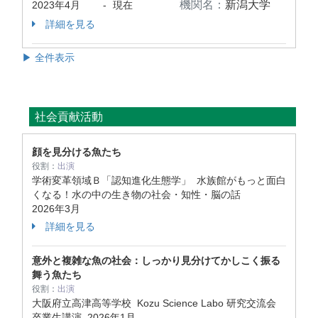
機関名：
新潟大学
2023年4月
-
現在
詳細を見る
▶ 全件表示
社会貢献活動
顔を見分ける魚たち
役割：
出演
学術変革領域Ｂ「認知進化生態学」 水族館がもっと面白
くなる！水の中の生き物の社会・知性・脳の話
2026年3月
詳細を見る
意外と複雑な魚の社会：しっかり見分けてかしこく振る
舞う魚たち
役割：
出演
大阪府立高津高等学校 Kozu Science Labo 研究交流会
卒業生講演
2026年1月