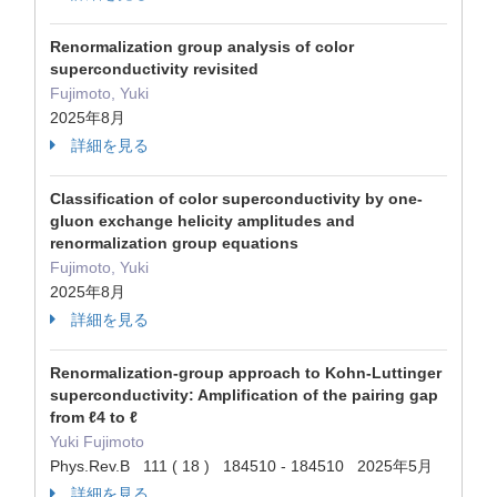
Renormalization group analysis of color
superconductivity revisited
Fujimoto, Yuki
2025年8月
詳細を見る
Classification of color superconductivity by one-
gluon exchange helicity amplitudes and
renormalization group equations
Fujimoto, Yuki
2025年8月
詳細を見る
Renormalization-group approach to Kohn-Luttinger
superconductivity: Amplification of the pairing gap
from ℓ4 to ℓ
Yuki Fujimoto
Phys.Rev.B 111 ( 18 ) 184510 - 184510 2025年5月
詳細を見る