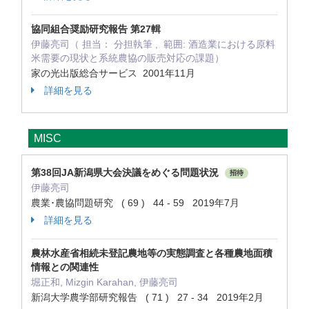
協同組合奨励研究報告 第27輯
伊藤亮司（ 担当： 分担執筆 , 範囲: 酒造業における原料
米需要の現状と系統農協の販売対応の課題）
家の光出版総合サービス 2001年11月
詳細を見る
MISC
第38回JA新潟県大会決議をめぐる問題状況
招待
伊藤亮司
農業･農協問題研究 ( 69 ) 44 - 59 2019年7月
詳細を見る
農林水産省相続未登記農地等の実態調査と各種農地面積
情報との関連性
堀正和, Mizgin Karahan, 伊藤亮司
新潟大学農学部研究報告 ( 71 ) 27 - 34 2019年2月