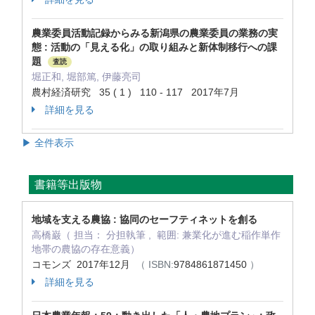
農業委員活動記録からみる新潟県の農業委員の業務の実
態 : 活動の「見える化」の取り組みと新体制移行への課
題
査読
堀正和, 堀部篤, 伊藤亮司
農村経済研究 35 ( 1 ) 110 - 117 2017年7月
詳細を見る
▶ 全件表示
書籍等出版物
地域を支える農協 : 協同のセーフティネットを創る
高橋巌（ 担当： 分担執筆 , 範囲: 兼業化が進む稲作単作
地帯の農協の存在意義）
コモンズ 2017年12月
（ ISBN:
9784861871450
）
詳細を見る