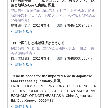
日本農業年報：59：動き出した「人・農地プラン」: 政
策と地域からみた実態と課題
谷口信和, 安藤光義, 西山未真（ 担当： 分担執筆 , 範囲:
新潟県における「人・農地プラン」への対応と地域農業
の再編課題）
農林統計協会 2013年9月
（ ISBN:
9784541039453
）
詳細を見る
TPPで暮らしと地域経済はどうなる
伊藤亮司, 岡田知弘, にいがた自治体研究所（ 担当： 共
編者(共編著者)）
自治体研究社 2011年3月
（ ISBN:
9784880375687
）
詳細を見る
Trend in needs for the Imported Rice in Japanese
Rice Processing Industry(共著)
PROCEEDIGS OF INTERNATIONAL CONFERENCE ON
THE DEVELOPMENT OF AGRICULTURAL AND RURAL
ECONOMY OF NORTHEAST ASIA, China Agricurtural
Ed. Guo Xiangyu 2002年8月
詳細を見る