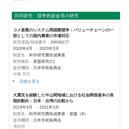
共同研究・競争的資金等の研究
コメ産業のシステム間国際競争：バリューチェーンの一
部としての国内農業の市場対応
研究課題/領域番号：
20K06277
2020年4月
2023年3月
-
制度名：
科学研究費助成事業
研究種目：
基盤研究(C)
提供機関：
日本学術振興会
伊藤 亮司
詳細を見る
大震災を経験した中山間地域における社会関係資本の長
期的動向－日本・台湾の比較から
2018年4月
2021年3月
-
制度名：
科学研究費助成事業：基盤（B）
提供機関：
日本学術振興会
澤村明