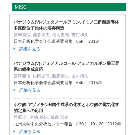
MISC
バナジウム(V)-ジエタノールアミン,イミノ二酢酸誘導体
多座配位子錯体の溶存構造
宮崎義信, 藤森崇夫, 松岡史郎, 吉村和久
日本分析化学会年会講演要旨集 65th 2016年
詳細を見る
バナジウム(V)-アミノアルコール-アミノカルボン酸三元
系の錯生成反応
宮崎義信, 松岡史郎, 藤森崇夫, 吉村和久
日本分析化学会年会講演要旨集 64th 2015年
詳細を見る
ホウ酸-アゾメチンH錯生成系の化学とホウ酸の電気化学
的定量への応用
竹原 公, 宮崎 義信, 藤森 崇夫
九州大学中央分析センター報告 ( 30 ) 10 - 20 2012年
詳細を見る