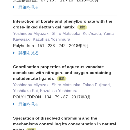
水道協会雑誌 87 ( 10 ) 11 - 16 2018年10月
詳細を見る
Interaction of borate and phenylboronate with the
cross-linked dextran gel matrix
査読
Yoshinobu Miyazaki, Shiro Matsuoka, Kei Asada, Yuma
Kawasaki, Kazuhisa Yoshimura
Polyhedron 151 233 - 242 2018年9月
詳細を見る
Coordination properties of aqueous vanadate
complexes with nitrogen- and oxygen-containing
multidentate ligands
査読
Yoshinobu Miyazaki, Shiro Matsuoka, Takao Fujimori,
Yoshitaka Kai, Kazuhisa Yoshimura
POLYHEDRON 134 79 - 87 2017年9月
詳細を見る
Speciation of dissolved chromium and the
mechanisms controlling its concentration in natural
water
査読