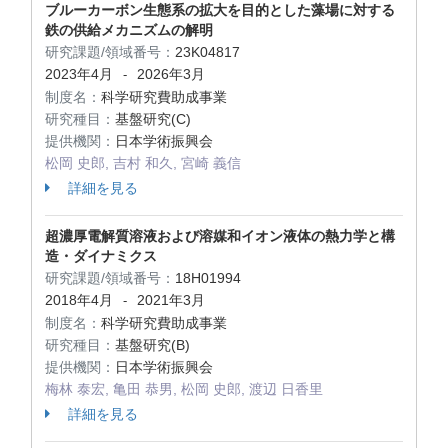
ブルーカーボン生態系の拡大を目的とした藻場に対する
鉄の供給メカニズムの解明
研究課題/領域番号：
23K04817
2023年4月
2026年3月
-
制度名：
科学研究費助成事業
研究種目：
基盤研究(C)
提供機関：
日本学術振興会
松岡 史郎, 吉村 和久, 宮崎 義信
詳細を見る
超濃厚電解質溶液および溶媒和イオン液体の熱力学と構
造・ダイナミクス
研究課題/領域番号：
18H01994
2018年4月
2021年3月
-
制度名：
科学研究費助成事業
研究種目：
基盤研究(B)
提供機関：
日本学術振興会
梅林 泰宏, 亀田 恭男, 松岡 史郎, 渡辺 日香里
詳細を見る