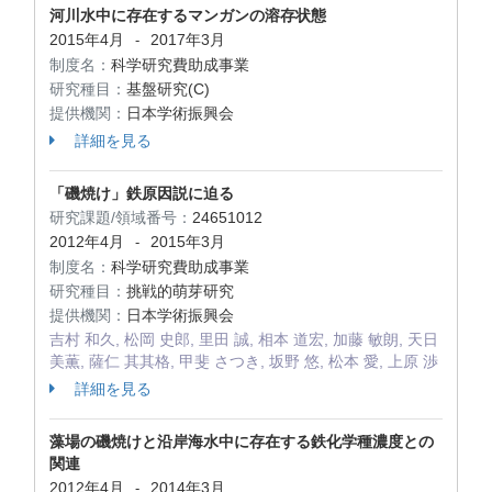
河川水中に存在するマンガンの溶存状態
2015年4月
2017年3月
-
制度名：
科学研究費助成事業
研究種目：
基盤研究(C)
提供機関：
日本学術振興会
詳細を見る
「磯焼け」鉄原因説に迫る
研究課題/領域番号：
24651012
2012年4月
2015年3月
-
制度名：
科学研究費助成事業
研究種目：
挑戦的萌芽研究
提供機関：
日本学術振興会
吉村 和久, 松岡 史郎, 里田 誠, 相本 道宏, 加藤 敏朗, 天日
美薫, 薩仁 其其格, 甲斐 さつき, 坂野 悠, 松本 愛, 上原 渉
詳細を見る
藻場の磯焼けと沿岸海水中に存在する鉄化学種濃度との
関連
2012年4月
2014年3月
-