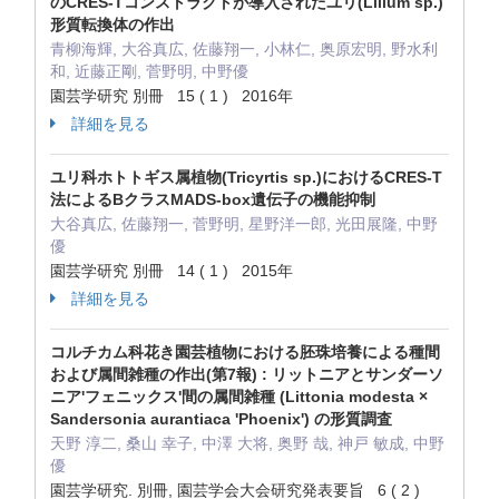
のCRES-Tコンストラクトが導入されたユリ(Lilium sp.)
形質転換体の作出
青柳海輝, 大谷真広, 佐藤翔一, 小林仁, 奥原宏明, 野水利
和, 近藤正剛, 菅野明, 中野優
園芸学研究 別冊 15 ( 1 ) 2016年
詳細を見る
ユリ科ホトトギス属植物(Tricyrtis sp.)におけるCRES-T
法によるBクラスMADS-box遺伝子の機能抑制
大谷真広, 佐藤翔一, 菅野明, 星野洋一郎, 光田展隆, 中野
優
園芸学研究 別冊 14 ( 1 ) 2015年
詳細を見る
コルチカム科花き園芸植物における胚珠培養による種間
および属間雑種の作出(第7報) : リットニアとサンダーソ
ニア'フェニックス'間の属間雑種 (Littonia modesta ×
Sandersonia aurantiaca 'Phoenix') の形質調査
天野 淳二, 桑山 幸子, 中澤 大将, 奥野 哉, 神戸 敏成, 中野
優
園芸学研究. 別冊, 園芸学会大会研究発表要旨 6 ( 2 )