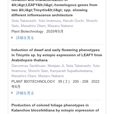
&lt;i&gt;LEAFY&lt;/i&gt;-homologous genes from
two &lt;i&gt;Tricyrtis&lt;/i&gt; spp. showing
different inflorescence architecture
Sota Takanashi, Yuto Imamura, Haruki Ouchi, Shoichi
Sato, Masahiro Otani, Masaru Nakano
Plant Biotechnology 2025年5月
詳細を見る
Induction of dwarf and early flowering phenotypes
in Tricyrtis sp. by ectopic expression of LEAFY from
Arabidopsis thaliana
Darunmas Sankhuan, Meiqiao Ji, Sota Takanashi, Yuto
Imamura, Shoichi Sato, Kanyaratt Supaibulwatana,
Masahiro Otani, Masaru Nakano
PLANT BIOTECHNOLOGY 39 ( 2 ) 205 - 208 2022
年6月
詳細を見る
Production of colored foliage phenotypes in
Kalanchoe blossfeldiana by ectopic expression of