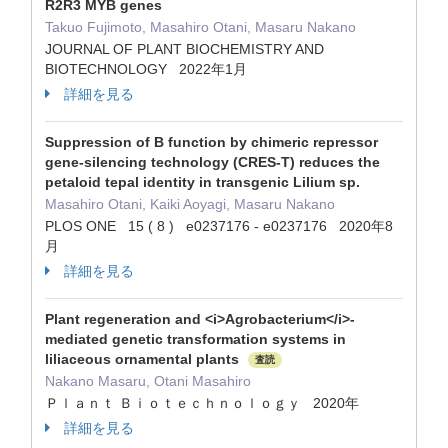
R2R3 MYB genes
Takuo Fujimoto, Masahiro Otani, Masaru Nakano
JOURNAL OF PLANT BIOCHEMISTRY AND
BIOTECHNOLOGY 2022年1月
詳細を見る
Suppression of B function by chimeric repressor
gene-silencing technology (CRES-T) reduces the
petaloid tepal identity in transgenic Lilium sp.
Masahiro Otani, Kaiki Aoyagi, Masaru Nakano
PLOS ONE 15 ( 8 ) e0237176 - e0237176 2020年8
月
詳細を見る
Plant regeneration and <i>Agrobacterium</i>-
mediated genetic transformation systems in
liliaceous ornamental plants
査読
Nakano Masaru, Otani Masahiro
Ｐｌａｎｔ Ｂｉｏｔｅｃｈｎｏｌｏｇｙ 2020年
詳細を見る