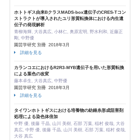
ホトトギス由来BクラスMADS‐box遺伝子のCRES‐Tコン
ストラクトが導入されたユリ形質転換体における内生遺
伝子の発現解析
青柳海輝, 大谷真広, 小林仁, 奥原宏明, 野水利和, 近藤正
剛, 中野優
園芸学研究 別冊 2018年3月
詳細を見る
カランコエにおけるR2R3‐MYB遺伝子を用いた形質転換
による葉色の改変
藤本卓生, 大谷真広, 中野優
園芸学研究 別冊 2018年3月
詳細を見る
タイワンホトトギスにおける培養物の紡錘糸形成阻害剤
処理による染色体倍加
中野 優, 後藤 千晶, 山川 美樹, 石部 万葉, 稲村 俊哉, 大谷
真広, 中野 優, 後藤 千晶, 山川 美樹, 石部 万葉, 稲村 俊哉,
大谷 真広