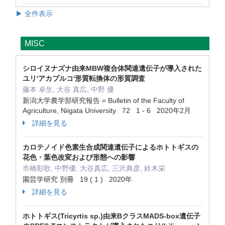
▶ 全件表示
MISC
シロイヌナズナ由来MBW複合体関連遺伝子が導入された
ユリ'アカプルコ'形質転換体の形質調査
藤本 卓生, 大谷 真広, 中野 優
新潟大学農学部研究報告 = Bulletin of the Faculty of
Agriculture, Niigata University 72 1 - 6 2020年2月
詳細を見る
カロテノイド色素生合成関連遺伝子によるホトトギスの
花色・葉色改変および形態への影響
市橋彰歌, 中野優, 大谷真広, 三沢典彦, 鈴木栄
園芸学研究 別冊 19 ( 1 ) 2020年
詳細を見る
ホトトギス(Tricyrtis sp.)由来BクラスMADS-box遺伝子