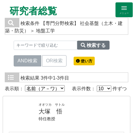
研究者総覧
メニュー
検索条件
【専門分野検索】 社会基盤（土木・建
築・防災） ＞ 地盤工学
検索する
AND検索
OR検索
使い方
検索結果
3件中1-3件目
表示順：
表示件数：
件ずつ
オオツカ サトル
大塚 悟
特任教授