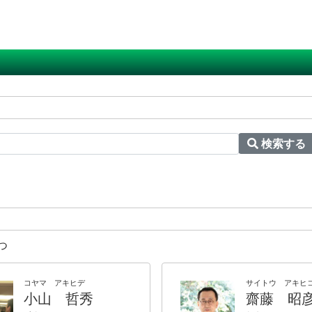
検索する
つ
コヤマ アキヒデ
サイトウ アキヒ
小山 哲秀
齋藤 昭