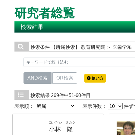
研究者総覧
検索結果
検索条件
【所属検索】 教育研究院 ＞ 医歯学系
AND検索
OR検索
使い方
検索結果
269件中51-60件目
表示順：
表示件数：
件ず
コバヤシ タカシ
小林 隆