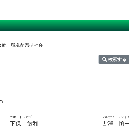
境政策、環境配慮型社会
検索する
つ
カホ トシカズ
フルザワ シンイ
下保 敏和
古澤 慎