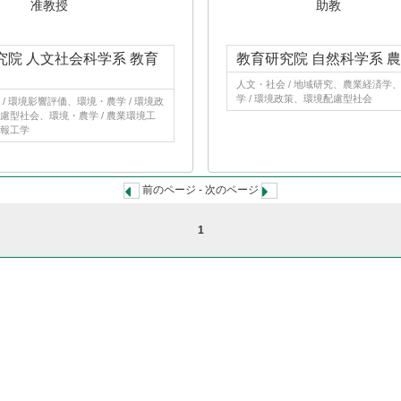
准教授
助教
究院 人文社会科学系 教育
教育研究院 自然科学系 
人文・社会 / 地域研究、農業経済学
学 / 環境政策、環境配慮型社会
/ 環境影響評価、環境・農学 / 環境政
慮型社会、環境・農学 / 農業環境工
報工学
前のページ - 次のページ
1