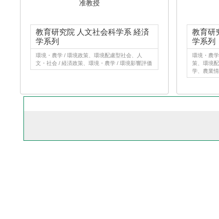
准教授
教育研究院 人文社会科学系 経済
教育研
学系列
学系列
環境・農学 / 環境政策、環境配慮型社会、人
環境・農学 
文・社会 / 経済政策、環境・農学 / 環境影響評価
策、環境配
学、農業情