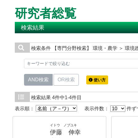
研究者総覧
検索結果
検索条件
【専門分野検索】 環境・農学 ＞ 環
AND検索
OR検索
使い方
検索結果
4件中1-4件目
表示順：
表示件数：
件ず
イトウ ノブユキ
伊藤 伸幸