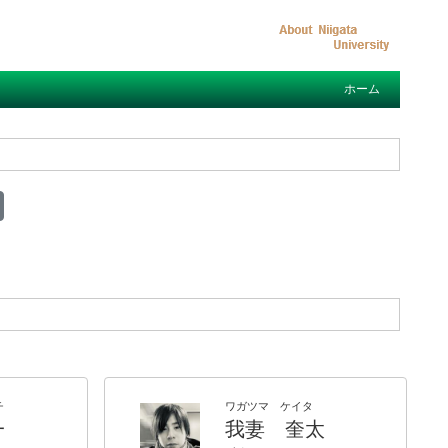
ホーム
チ
ワガツマ ケイタ
一
我妻 奎太