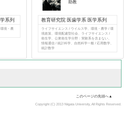
助教
農学系列
教育研究院 医歯学系 医学系列
、環境・農
ライフサイエンス / ウイルス学、環境・農学 / 環
境政策、環境配慮型社会、ライフサイエンス /
衛生学、公衆衛生学分野：実験系を含まない、
情報通信 / 統計科学、自然科学一般 / 応用数学、
統計数学
このページの先頭へ▲
Copyright (C) 2013 Niigata University, All Rights Reserved.