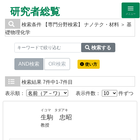
研究者総覧
メニュー
検索条件
【専門分野検索】 ナノテク・材料 ＞ 基
礎物理化学
検索する
AND検索
OR検索
使い方
検索結果
7件中1-7件目
表示順：
表示件数：
件ずつ
イコマ タダアキ
生駒 忠昭
教授