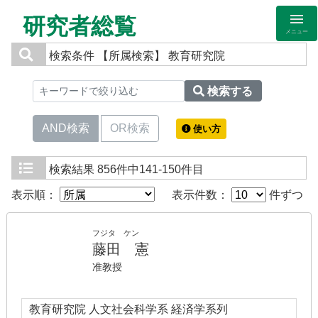
研究者総覧
メニュー
検索条件
【所属検索】 教育研究院
検索する
AND検索
OR検索
使い方
検索結果
856件中141-150件目
表示順：
表示件数：
件ずつ
フジタ ケン
藤田 憲
准教授
教育研究院 人文社会科学系 経済学系列