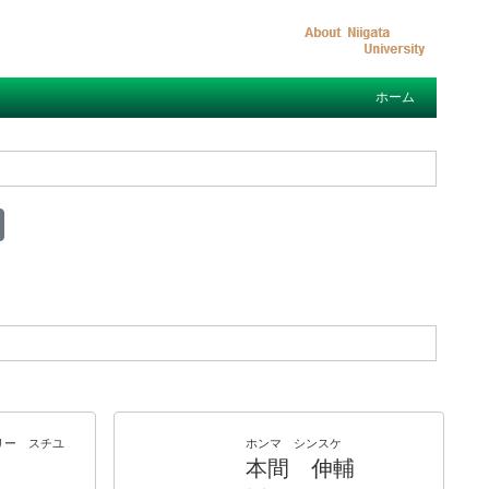
ホーム
リー スチユ
ホンマ シンスケ
本間 伸輔
Y