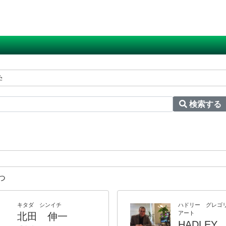
学
検索する
つ
キタダ シンイチ
ハドリー グレゴ
アート
北田 伸一
HADLE