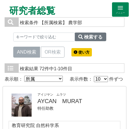
研究者総覧
メニュー
検索条件
【所属検索】 農学部
検索する
AND検索
OR検索
使い方
検索結果
72件中1-10件目
表示順：
表示件数：
件ずつ
アイジヤン ムラツ
AYCAN MURAT
特任助教
教育研究院 自然科学系