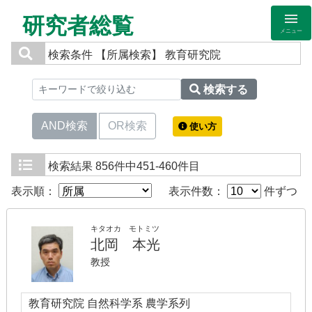
研究者総覧
メニュー
検索条件
【所属検索】 教育研究院
検索する
AND検索
OR検索
使い方
検索結果
856件中451-460件目
表示順：
表示件数：
件ずつ
キタオカ モトミツ
北岡 本光
教授
教育研究院 自然科学系 農学系列