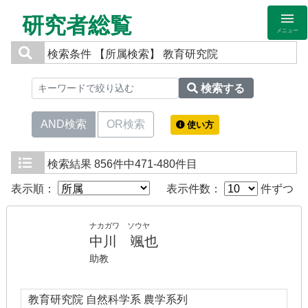
研究者総覧
メニュー
検索条件
【所属検索】 教育研究院
検索する
AND検索
OR検索
使い方
検索結果
856件中471-480件目
表示順：
表示件数：
件ずつ
ナカガワ ソウヤ
中川 颯也
助教
教育研究院 自然科学系 農学系列