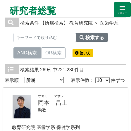
研究者総覧
メニュー
検索条件
【所属検索】 教育研究院 ＞ 医歯学系
検索する
AND検索
OR検索
使い方
検索結果
269件中221-230件目
表示順：
表示件数：
件ずつ
オカモト マサシ
岡本 昌士
助教
教育研究院 医歯学系 保健学系列